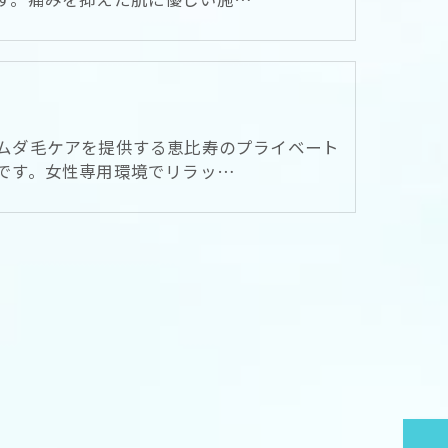
ムダ毛ケアを提供する恵比寿のプライベート
です。女性専用環境でリラッ…