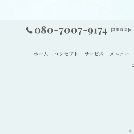
080-7007-9174
[営業時間]10
ホーム
コンセプト
サービス
メニュー
©