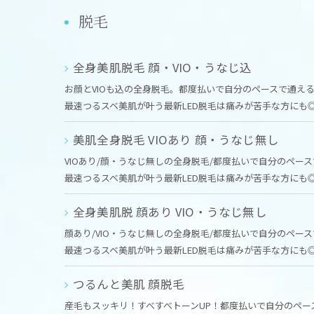
脱毛
全身美肌脱毛 顔・VIO・うなじ込
お顔とVIOも込の全身脱毛。都度払いで自分のペースで通え
最速つるスベ美肌が叶う最新LED脱毛は痛みが苦手な方にも
美肌全身脱毛 VIOあり 顔・うなじ無し
VIOあり/顔・うなじ無しの全身脱毛/都度払いで自分のペー
最速つるスベ美肌が叶う最新LED脱毛は痛みが苦手な方にも
全身美肌脱 顔あり VIO・うなじ無し
顔あり/VIO・うなじ無しの全身脱毛/都度払いで自分のペー
最速つるスベ美肌が叶う最新LED脱毛は痛みが苦手な方にも
つるんと美肌 顔脱毛
産毛もスッキリ！すべすべトーンUP！都度払いで自分のペー