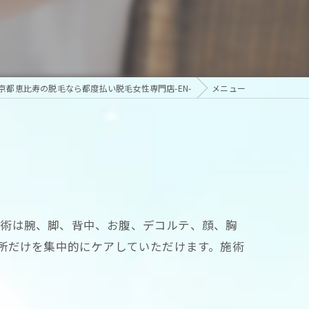
京都恵比寿の脱毛なら都度払い脱毛女性専門店-EN-
メニュー
施術は腕、脚、背中、お腹、デコルテ、顔、胸
箇所だけを集中的にケアしていただけます。施術