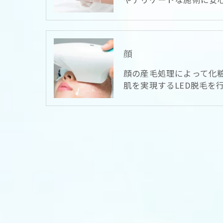
顔
顔の産毛処理によって化
肌を実現するLED脱毛を