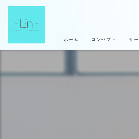
ホーム
コンセプト
サー