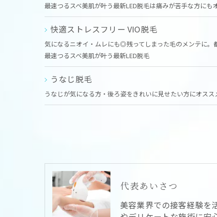
最速つるスベ美肌が叶う最新LED脱毛は痛みが苦手な方にも
快適ストレスフリー VIO脱毛
気になるニオイ・ムレにも◎残ってしまった毛のメンテに。
最速つるスベ美肌が叶う最新LED脱毛
うなじ脱毛
うなじが気になる方・後ろ姿をきれいに見せたい方にオスス
代表あいさつ
美容業界での接客経験を
やデリケートな施術に安