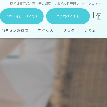
脱毛は東京都、恵比寿の都度払い脱毛女性専門店-EN- | メニュー
お問い合わせはこちら
ご予約はこちら
当サロンの特徴
アクセス
ブログ
コラム
都度払い
安い
学生
顔
全身