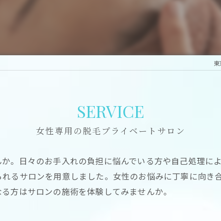
東
SERVICE
女性専用の脱毛プライベートサロン
んか。日々のお手入れの負担に悩んでいる方や自己処理に
られるサロンを用意しました。女性のお悩みに丁寧に向き
なる方はサロンの施術を体験してみませんか。