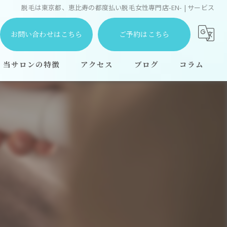
脱毛は東京都、恵比寿の都度払い脱毛女性専門店-EN- | サービス
お問い合わせはこちら
ご予約はこちら
当サロンの特徴
アクセス
ブログ
コラム
都度払い
安い
学生
顔
全身