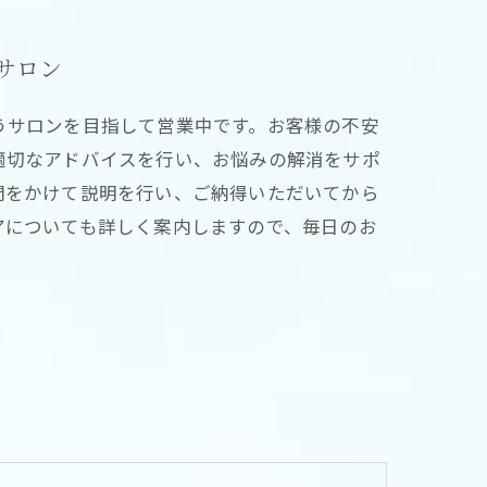
サロン
うサロンを目指して営業中です。お客様の不安
適切なアドバイスを行い、お悩みの解消をサポ
間をかけて説明を行い、ご納得いただいてから
アについても詳しく案内しますので、毎日のお