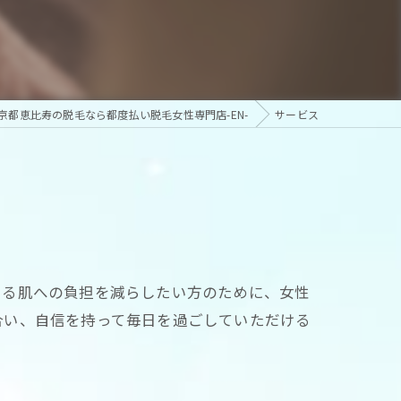
京都恵比寿の脱毛なら都度払い脱毛女性専門店-EN-
サービス
よる肌への負担を減らしたい方のために、女性
合い、自信を持って毎日を過ごしていただける