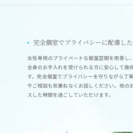
完全個室でプライバシーに配慮した
女性専用のプライベートな個室空間を用意し
全身のお手入れを受けられる方に安心して施
す。完全個室でプライバシーを守りながら丁
やご相談も気兼ねなくお話しください。他の
スした時間を過ごしていただけます。