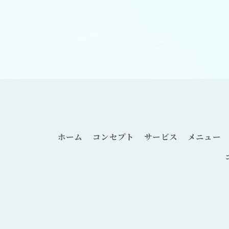
ホーム
コンセプト
サービス
メニュー