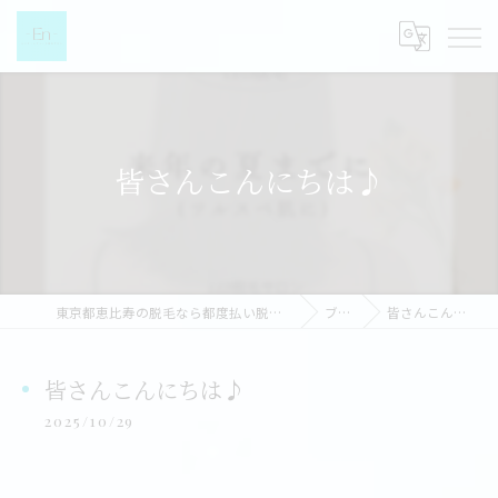
皆さんこんにちは♪
東京都恵比寿の脱毛なら都度払い脱毛女性専門店-EN-
ブログ
皆さんこんにちは♪
皆さんこんにちは♪
2025/10/29