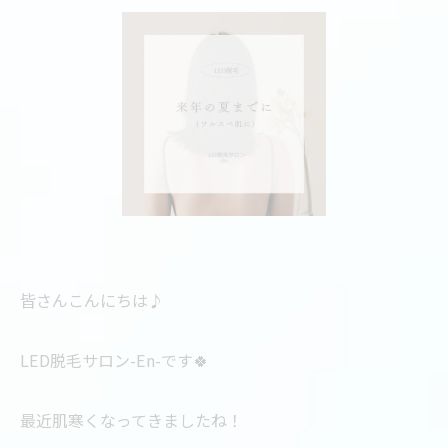
皆さんこんにちは♪
LED脱毛サロン-En-です🍀
最近肌寒くなってきましたね！