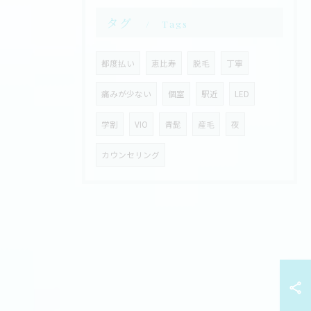
タグ
Tags
都度払い
恵比寿
脱毛
丁寧
痛みが少ない
個室
駅近
LED
学割
VIO
青髭
産毛
夜
カウンセリング