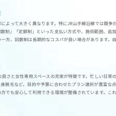
脱毛料金を比較する時の重要な視点
説
コスパ重視の脱毛プラン賢い選び方
によって大きく異なります。特にJR山手線沿線では競争
部位別脱毛と全身脱毛の料金比較方法
回数制」「定額制」といった支払い方式や、施術範囲、追
脱毛料金の相場と割引活用のコツ
い一方、回数制は長期的なコスパが良い場合があります。
JR山手線沿線でコスパ良い脱毛の探し方
実際の脱毛料金比較で得られる気づき
全身脱毛の料金を抑えるためのコツとは
は
全身脱毛料金を節約する具体的な方法
の良さと女性専用スペースの充実が特徴です。忙しい日常
脱毛回数と料金の関係を徹底解説
全身脱毛など、目的や予算に合わせたプラン選択が豊富な
追加費用を抑える全身脱毛プラン選び
の方でも安心して利用できる環境が整備されています。こ
お得な全身脱毛料金の見抜き方
全身脱毛の費用対効果を高めるコツ