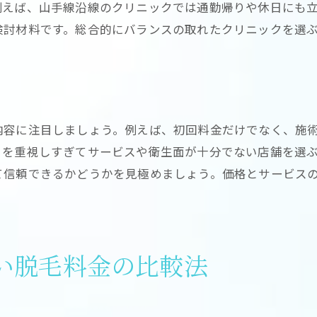
例えば、山手線沿線のクリニックでは通勤帰りや休日にも
VIO脱毛の回数と料金の目安を知ろう
検討材料です。総合的にバランスの取れたクリニックを選
顔脱毛の費用対効果と選び方のコツ
追加費用や予約事情も踏まえた脱毛プラン
脱毛の追加費用を見落とさない注意点
予約の取りやすさと脱毛料金の関係性
内容に注目しましょう。例えば、初回料金だけでなく、施
剃毛料やキャンセル料など追加費用事情
さを重視しすぎてサービスや衛生面が十分でない店舗を選
脱毛料金と予約システムの比較ポイント
て信頼できるかどうかを見極めましょう。価格とサービス
追加料金を抑える脱毛プランの選び方
快適に通える脱毛クリニックの選定基準
医療脱毛で後悔しないための料金チェック
医療脱毛の料金チェックで失敗回避
い脱毛料金の比較法
脱毛効果と料金のバランスを意識しよう
追加費用がかかるケースを事前に確認