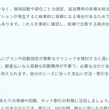
契約前に知りたい脱毛料金の詳細ポイント
でなく、施術回数や部位ごとの設定、追加費用の有無を総
後悔しない脱毛クリニック料金の選び方
プションが発生すると結果的に高額になる場合があるため
口コミでわかる医療脱毛料金の実態
もあります。これらを事前に確認し、総額で比較する視点
納得できる脱毛プラン選びのポイント集
納得できる脱毛プラン選びの基準とは
コスパ重視の脱毛プラン選択のコツ
料金と通いやすさで選ぶ脱毛クリニック
払いプランや回数設定が柔軟なクリニックを検討すると良
自分に合った脱毛料金体系を見極める
ば、都度払いなら高額な初期費用が不要で、必要な分だけ
最適な脱毛プラン選びのチェックリスト
を抑えられます。自分のニーズに合った支払い方法・割引を
満足度の高い脱毛プラン選びの秘訣
位あたりの単価や回数、セット割引の有無に注目しましょう
とがあるからです。例えば、VIOや顔、脇など気になる