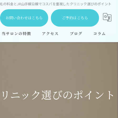
毛の料金とJR山手線沿線でコスパを重視したクリニック選びのポイント
お問い合わせはこちら
ご予約はこちら
当サロンの特徴
アクセス
ブログ
コラム
都度払い
安い
学生
顔
クリニック選びのポイント
全身