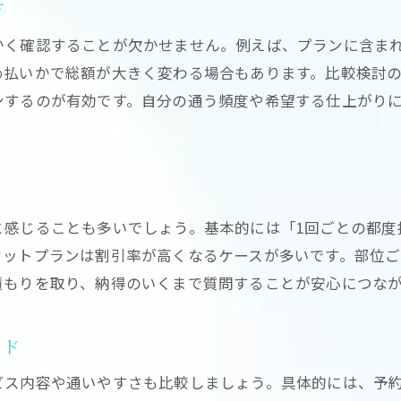
脱毛料金を安く抑えるための注意点
方
脱毛の料金相場を把握して賢く選ぶ方法
かく確認することが欠かせません。例えば、プランに含ま
脱毛料金相場を知って失敗しない選択
め払いかで総額が大きく変わる場合もあります。比較検討
医療脱毛とサロン脱毛の料金相場比較
ンするのが有効です。自分の通う頻度や希望する仕上がり
脱毛費用の平均や目安を解説します
脱毛料金相場から見る賢いプラン選び
料金相場を知れば脱毛で得する理由
JR山手線エリアでの脱毛料金の傾向
と感じることも多いでしょう。基本的には「1回ごとの都度
お問い合わせはこちら
お問い合わせはこちら
セットプランは割引率が高くなるケースが多いです。部位
VIOや顔の脱毛費用を比較検討するなら
積もりを取り、納得のいくまで質問することが安心につな
VIO脱毛と顔脱毛の料金を徹底比較
部位別脱毛料金の選び方ガイド
イド
VIOや顔の脱毛費用を賢く抑える方法
脱毛プランでVIOや顔の料金はどう違う
ビス内容や通いやすさも比較しましょう。具体的には、予