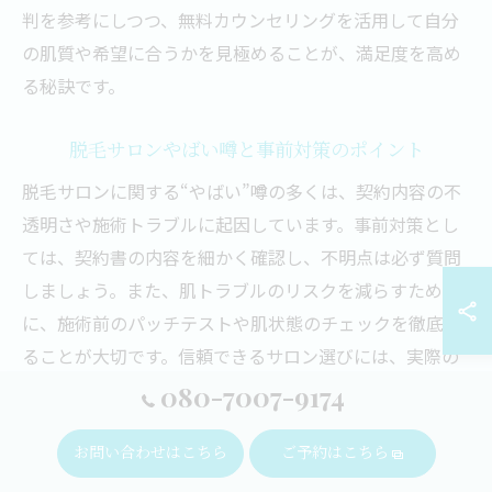
判を参考にしつつ、無料カウンセリングを活用して自分
の肌質や希望に合うかを見極めることが、満足度を高め
る秘訣です。
脱毛サロンやばい噂と事前対策のポイント
脱毛サロンに関する“やばい”噂の多くは、契約内容の不
透明さや施術トラブルに起因しています。事前対策とし
ては、契約書の内容を細かく確認し、不明点は必ず質問
しましょう。また、肌トラブルのリスクを減らすため
に、施術前のパッチテストや肌状態のチェックを徹底す
ることが大切です。信頼できるサロン選びには、実際の
利用者の声や第三者の評価を参考にし、安易に決めない
080-7007-9174
ことがポイントです。
お問い合わせはこちら
ご予約はこちら
脱毛サロンの契約前に確認すべき注意点まとめ