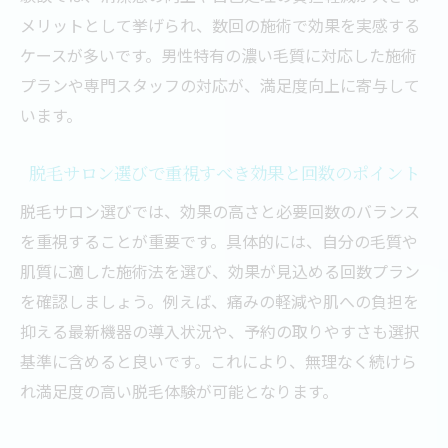
例
メリットとして挙げられ、数回の施術で効果を実感する
メンズ脱毛でも安心なサロンの選び方と注
ケースが多いです。男性特有の濃い毛質に対応した施術
意点
プランや専門スタッフの対応が、満足度向上に寄与して
女性向け脱毛サロンの魅力と人気理由
います。
脱毛サロン女性向けサービスが選ばれる理
由
脱毛サロン選びで重視すべき効果と回数のポイント
女性専用脱毛サロンの安心感と施術の特徴
脱毛サロン選びでは、効果の高さと必要回数のバランス
脱毛サロンの女性満足度が高い理由を解説
を重視することが重要です。具体的には、自分の毛質や
女性に人気の脱毛サロンおすすめポイント
肌質に適した施術法を選び、効果が見込める回数プラン
まとめ
を確認しましょう。例えば、痛みの軽減や肌への負担を
抑える最新機器の導入状況や、予約の取りやすさも選択
女性が脱毛サロンを選ぶ際のメリットと注
基準に含めると良いです。これにより、無理なく続けら
意点
れ満足度の高い脱毛体験が可能となります。
年代別で見る女性の脱毛サロン利用事情
メンズ脱毛と女性脱毛の違いを知ろう