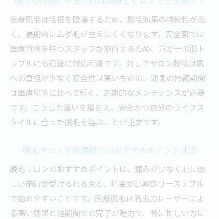
脱毛の持続性や安全性は医療とサロンでどう違う？
脱毛サロンやばい噂と事前対策のポイント
医療脱毛は毛根を破壊するため、脱毛効果の持続性が高
脱毛サロンの契約前に確認すべき注意点ま
く、長期的にムダ毛が生えにくくなります。安全面では
とめ
医療資格を持つスタッフが施術するため、万が一の肌ト
女性が脱毛サロンで後悔しない選び方のコ
ラブルにも迅速に対応可能です。対してサロン脱毛は肌
ツ
への負担が少なく安全性は高いものの、効果の持続期間
メンズ脱毛も安心して選べるサロンの見極
は医療脱毛に比べて短く、定期的なメンテナンスが必要
め方
です。こうした違いを踏まえ、安全かつ自分のライフス
トラブルを避けるための脱毛サロン比較ポ
タイルに合った脱毛を選ぶことが重要です。
イント
脱毛サロンと医療脱毛のおすすめポイント比較
おすすめの脱毛サロン活用術と費用感
賢く選ぶ脱毛サロンおすすめ活用術と費用
脱毛サロンのおすすめポイントは、痛みが少なく肌に優
感
しい施術が受けられる点と、料金が比較的リーズナブル
で始めやすいことです。医療脱毛は高出力レーザーによ
脱毛サロンの費用対効果を最大化する方法
る高い効果と短期間での完了が魅力で、特に忙しい方に
女性に人気の脱毛サロンおすすめ活用ポイ