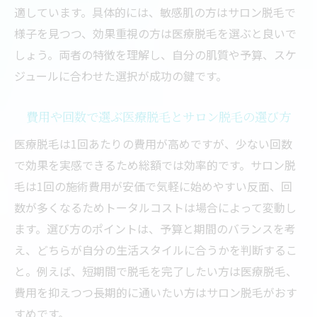
適しています。具体的には、敏感肌の方はサロン脱毛で
ント
様子を見つつ、効果重視の方は医療脱毛を選ぶと良いで
メンズにも役立つ脱毛サロンの選び方と費
しょう。両者の特徴を理解し、自分の肌質や予算、スケ
用感
ジュールに合わせた選択が成功の鍵です。
脱毛サロンのキャンペーンや割引を上手に
利用
費用や回数で選ぶ医療脱毛とサロン脱毛の選び方
脱毛の費用感と満足度を両立させるコツ
医療脱毛は1回あたりの費用が高めですが、少ない回数
で効果を実感できるため総額では効率的です。サロン脱
毛は1回の施術費用が安価で気軽に始めやすい反面、回
数が多くなるためトータルコストは場合によって変動し
ます。選び方のポイントは、予算と期間のバランスを考
え、どちらが自分の生活スタイルに合うかを判断するこ
と。例えば、短期間で脱毛を完了したい方は医療脱毛、
費用を抑えつつ長期的に通いたい方はサロン脱毛がおす
すめです。