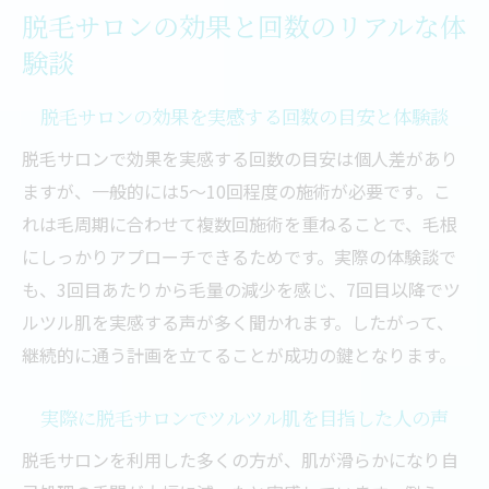
脱毛サロンの効果と回数のリアルな体
女性脱毛サロン利用者が語る脱毛後の変化
験談
とは
メンズも注目の脱毛サロン体験談と効果の
脱毛サロンの効果を実感する回数の目安と体験談
実感
脱毛サロンで効果を実感する回数の目安は個人差があり
脱毛サロン選びで重視すべき効果と回数の
ますが、一般的には5～10回程度の施術が必要です。こ
ポイント
れは毛周期に合わせて複数回施術を重ねることで、毛根
医療脱毛とサロン脱毛の違いを徹底解説
にしっかりアプローチできるためです。実際の体験談で
医療脱毛とサロン脱毛の効果の違いをわか
も、3回目あたりから毛量の減少を感じ、7回目以降でツ
りやすく解説
ルツル肌を実感する声が多く聞かれます。したがって、
脱毛の持続性や安全性は医療とサロンでど
継続的に通う計画を立てることが成功の鍵となります。
う違う？
実際に脱毛サロンでツルツル肌を目指した人の声
脱毛サロンと医療脱毛のおすすめポイント
比較
脱毛サロンを利用した多くの方が、肌が滑らかになり自