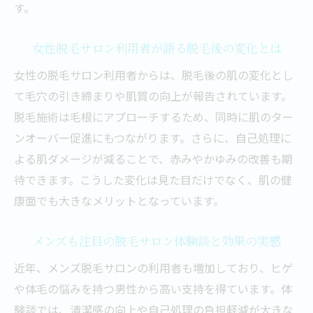
夫
す。
メンズにも合う肌にやさしい脱毛サロンの
ポイント
女性脱毛サロン利用者が語る脱毛後の変化とは
脱毛の施術前後に意識したい肌ケアのコツ
女性の脱毛サロン利用者からは、脱毛後の肌の変化とし
痛みやトラブルを避ける脱毛サロン選び
て毛穴の引き締まりや肌質の向上が報告されています。
脱毛サロンの痛みを軽減する工夫と実際の
脱毛施術は毛根にアプローチするため、同時に肌のター
口コミ
ンオーバー促進にもつながります。さらに、自己処理に
よる肌ダメージが減ることで、赤みやかゆみの改善も期
脱毛サロントラブル事例から学ぶ安全な選
待できます。こうした変化は見た目だけでなく、肌の健
び方
康面でも大きなメリットとなっています。
脱毛施術でよくある痛みや肌トラブルの回
避法
メンズも注目の脱毛サロン体験談と効果の実感
安心できる脱毛サロン選びのチェックポイ
近年、メンズ脱毛サロンの利用者も増加しており、ヒゲ
ント
や体毛の悩みを持つ男性から高い支持を得ています。体
女性に多い脱毛の悩みとトラブル対策の実
験談では、清潔感の向上や自己処理の負担軽減が大きな