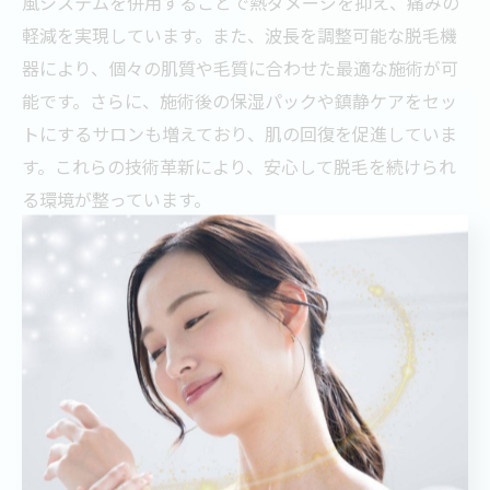
風システムを併用することで熱ダメージを抑え、痛みの
軽減を実現しています。また、波長を調整可能な脱毛機
器により、個々の肌質や毛質に合わせた最適な施術が可
能です。さらに、施術後の保湿パックや鎮静ケアをセッ
トにするサロンも増えており、肌の回復を促進していま
す。これらの技術革新により、安心して脱毛を続けられ
る環境が整っています。
メンズにも合う肌にやさしい脱毛サロンのポイント
メンズ向けの肌にやさしい脱毛サロンを選ぶ際は、男性
特有の肌質や毛質に対応した施術が可能かを確認しまし
ょう。具体的には、男性用の照射パワー調整や施術範囲
の柔軟性が重要です。また、痛みを抑える冷却機能や施
術前後のスキンケア指導が充実しているサロンが安心で
す。さらに、男性スタッフの対応やプライバシー保護の