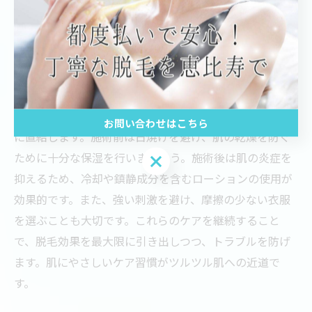
配慮があるサロンは通いやすさを高めます。これらのポ
イントを押さえることで、男性でも肌への負担を抑えた
脱毛が可能です。
脱毛の施術前後に意識したい肌ケアのコツ
脱毛施術の前後には肌ケアを意識することが肌負担軽減
お問い合わせはこちら
に直結します。施術前は日焼けを避け、肌の乾燥を防ぐ
ために十分な保湿を行いましょう。施術後は肌の炎症を
お問い合わせはこちら
抑えるため、冷却や鎮静成分を含むローションの使用が
効果的です。また、強い刺激を避け、摩擦の少ない衣服
を選ぶことも大切です。これらのケアを継続すること
で、脱毛効果を最大限に引き出しつつ、トラブルを防げ
ます。肌にやさしいケア習慣がツルツル肌への近道で
す。