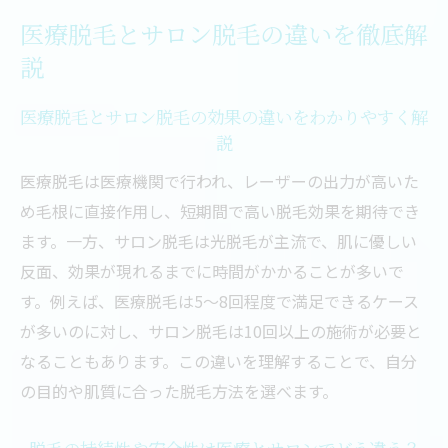
メンズ脱毛と女性脱毛の施術方法や効果の
医療脱毛とサロン脱毛の違いを徹底解
違い
説
脱毛サロン選びで変わるメンズと女性の体
験談
医療脱毛とサロン脱毛の効果の違いをわかりやすく解
説
メンズ脱毛サロンと女性専用サロンのサー
ビス比較
医療脱毛は医療機関で行われ、レーザーの出力が高いた
脱毛サロンでの男性女性それぞれの悩みと
め毛根に直接作用し、短期間で高い脱毛効果を期待でき
解決方法
ます。一方、サロン脱毛は光脱毛が主流で、肌に優しい
反面、効果が現れるまでに時間がかかることが多いで
脱毛の効果や料金で見るメンズと女性の違
す。例えば、医療脱毛は5～8回程度で満足できるケース
い
が多いのに対し、サロン脱毛は10回以上の施術が必要と
男女で異なる脱毛サロンの人気理由と特徴
なることもあります。この違いを理解することで、自分
脱毛サロン選びで後悔しないための注意点
の目的や肌質に合った脱毛方法を選べます。
脱毛サロン選びで後悔しないためのチェッ
クリスト