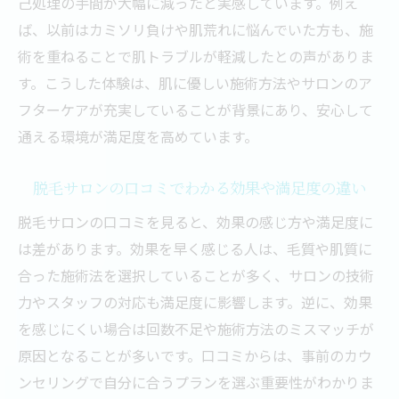
費用や回数で選ぶ医療脱毛とサロン脱毛の
己処理の手間が大幅に減ったと実感しています。例え
選び方
ば、以前はカミソリ負けや肌荒れに悩んでいた方も、施
術を重ねることで肌トラブルが軽減したとの声がありま
メンズ脱毛にも適した脱毛サロンと医療の
す。こうした体験は、肌に優しい施術方法やサロンのア
違い
フターケアが充実していることが背景にあり、安心して
脱毛サロンと医療脱毛のメリット・デメリ
通える環境が満足度を高めています。
ットを整理
肌に優しい脱毛方法を選ぶポイント
脱毛サロンの口コミでわかる効果や満足度の違い
敏感肌にも安心な脱毛サロンの選び方と注
脱毛サロンの口コミを見ると、効果の感じ方や満足度に
意点
は差があります。効果を早く感じる人は、毛質や肌質に
脱毛で肌トラブルを避けるための施術方法
合った施術法を選択していることが多く、サロンの技術
とは
力やスタッフの対応も満足度に影響します。逆に、効果
女性におすすめの肌に優しい脱毛方法と特
を感じにくい場合は回数不足や施術方法のミスマッチが
徴
原因となることが多いです。口コミからは、事前のカウ
肌負担を減らす脱毛サロンの最新技術と工
ンセリングで自分に合うプランを選ぶ重要性がわかりま