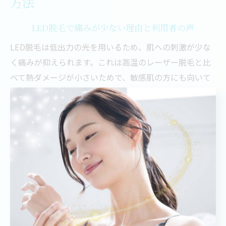
方法
LED脱毛で痛みが少ない理由と利用者の声
LED脱毛は低出力の光を用いるため、肌への刺激が少な
く痛みが抑えられます。これは高温のレーザー脱毛と比
べて熱ダメージが小さいためで、敏感肌の方にも向いて
います。実際に恵比寿・広尾のサロン利用者からは「痛
みをほとんど感じず安心して通える」との声が多く寄せ
られています。痛みが不安な方でも、LED脱毛は快適に
施術を受けられる選択肢として再確認できます。
敏感肌でも安心できる脱毛施術の工夫
敏感肌の方が安心して脱毛を受けられるよう、施術前に
丁寧な肌状態のカウンセリングを実施しています。さら
に、LED脱毛は低温光を使用し、肌への負担を軽減する