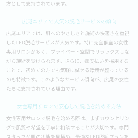
リラックスできるサロン空間がもたらす安
方として支持されています。
心感
プライバシーを守る脱毛サロンのサービス
広尾エリアで人気の脱毛サービスの傾向
内容
広尾エリアでは、肌へのやさしさと施術の快適さを重視
脱毛施術中も快適に過ごせるポイントを紹
したLED脱毛サービスが人気です。特に完全個室の女性
介
専用サロンが多く、プライベート空間でリラックスしな
恵比寿・広尾のプライベートサロン体験談
がら施術を受けられます。さらに、都度払いを採用する
ことで、初めての方でも気軽に試せる環境が整っている
敏感肌にも優しい施術で安心の脱毛ケア
のも特徴です。このようなサービス傾向が、広尾の女性
敏感肌でも安心なLED脱毛の特徴と施術例
たちに支持されている理由です。
脱毛後の肌ケア方法とトラブル回避のコツ
女性専用サロンが提供する丁寧なカウンセ
女性専用サロンで安心して脱毛を始める方法
リング
女性専用サロンで脱毛を始める際は、まずカウンセリン
都度払い脱毛が敏感肌に選ばれる理由を解
グで肌質や希望を丁寧に相談することが大切です。専門
説
スタッフが肌の状態を見極め、最適なLED脱毛プランを