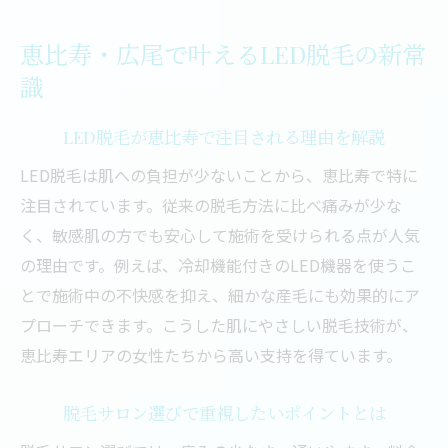
女性専用サロンで安心して脱毛を始める方
法
恵比寿・広尾で叶えるLED脱毛の新常
都度払いで安心できる脱毛体験を徹底解説
識
都度払い脱毛の仕組みとメリットを紹介
恵比寿のサロンで安心脱毛が実現できる理
LED脱毛が恵比寿で注目される理由を解説
由
LED脱毛は肌への負担が少ないことから、恵比寿で特に
LED脱毛が痛みを軽減する仕組みと実感
注目されています。従来の脱毛方法に比べ痛みが少な
脱毛都度払いで自由なスケジュール管理を
く、敏感肌の方でも安心して施術を受けられる点が人気
実現
の理由です。例えば、冷却機能付きのLED機器を使うこ
とで施術中の不快感を抑え、細かな産毛にも効果的にア
初めてでも安心できる脱毛カウンセリング
プローチできます。こうした肌にやさしい脱毛技術が、
の流れ
恵比寿エリアの女性たちから高い支持を得ています。
LED脱毛が選ばれる理由と効果的なポイント
LED脱毛が人気の理由と他方式との違い
脱毛サロン選びで重視したいポイントとは
恵比寿脱毛で実感できるLED脱毛の効果と