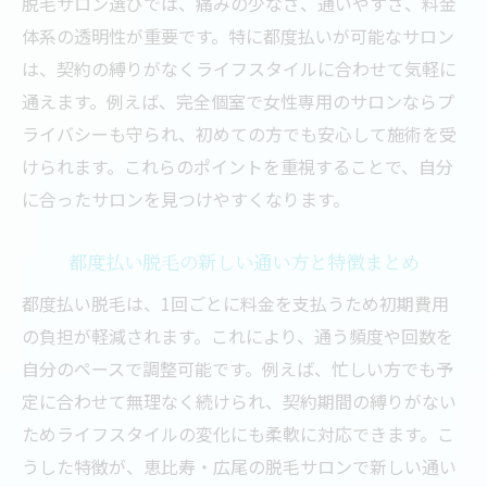
脱毛サロン選びでは、痛みの少なさ、通いやすさ、料金
は
体系の透明性が重要です。特に都度払いが可能なサロン
産毛や敏感肌にも対応できる施術内容を解
は、契約の縛りがなくライフスタイルに合わせて気軽に
説
通えます。例えば、完全個室で女性専用のサロンならプ
都度払いLED脱毛で無理なく続ける方法
ライバシーも守られ、初めての方でも安心して施術を受
LED脱毛と従来脱毛の違いを徹底比較
けられます。これらのポイントを重視することで、自分
痛みが少ない脱毛を求める女性必見の方法
に合ったサロンを見つけやすくなります。
LED脱毛で痛みが少ない理由と利用者の声
都度払い脱毛の新しい通い方と特徴まとめ
敏感肌でも安心できる脱毛施術の工夫
都度払い脱毛は、1回ごとに料金を支払うため初期費用
脱毛時の痛みを軽減する対策とケア方法
の負担が軽減されます。これにより、通う頻度や回数を
恵比寿で評判の痛みが少ない脱毛体験談
自分のペースで調整可能です。例えば、忙しい方でも予
都度払い脱毛がストレスフリーな理由とは
定に合わせて無理なく続けられ、契約期間の縛りがない
プライベート空間で受ける脱毛の魅力とは
ためライフスタイルの変化にも柔軟に対応できます。こ
完全個室で受ける脱毛が女性に人気の理由
うした特徴が、恵比寿・広尾の脱毛サロンで新しい通い