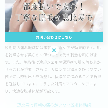
ため、赤みや炎症のリスクを抑制。施術中も肌の反応を
細かくチェックし、必要に応じて出力調整を行うため、
肌トラブルを未然に防げます。これらの工夫により、敏
感肌の方もストレスなく脱毛施術を受けられます。
お問い合わせはこちら
脱毛時の痛みを軽減する対策とケア方法
脱毛時の痛み軽減には事前の保湿ケアが効果的です。肌
お問い合わせはこちら
を乾燥させず柔らかく保つことで光の刺激を和らげま
す。また、施術後は冷却ジェルや保湿剤で肌を落ち着か
せることが重要。さらに、サロンでは痛みを感じやすい
箇所には照射出力を調整し、段階的に進めることで負担
を軽減しています。こうした対策とアフターケアによ
り、快適な脱毛体験が可能です。
恵比寿で評判の痛みが少ない脱毛体験談