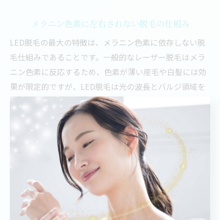
メラニン色素に左右されない脱毛の仕組み
LED脱毛の最大の特徴は、メラニン色素に依存しない脱
毛仕組みであることです。一般的なレーザー脱毛はメラ
ニン色素に反応するため、色素が薄い産毛や白髪には効
果が限定的ですが、LED脱毛は光の波長とバルジ領域を
ターゲットにするため、メラニン色素の有無に左右され
ません。
この仕組みは、毛の成長を促す細胞に直接働きかけるこ
とで脱毛効果を発揮し、幅広い肌質や毛質に対応可能で
す。結果として、日焼け肌や色黒肌の方でも安全に施術
できることが多く、脱毛の選択肢が広がっています。
産毛や白髪の悩みにLED脱毛が有効な訳