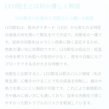
痛みが少ない脱毛法LED脱毛の魅力
LED脱毛とは何か優しく解説
痛みを抑えるLED脱毛の低温照射の秘密
LED脱毛の仕組みと光脱毛との違いを解説
敏感肌にも優しい脱毛方式LED脱毛の実力
脱毛が初めてでも安心なLED脱毛のポイン
LED脱毛は、発光ダイオード（LED）から放たれる特定
ト
の波長の光を用いて脱毛を行う方法で、光脱毛の一種で
す。従来の光脱毛はメラニン色素に強く反応するため、
LED脱毛で痛くない脱毛を選ぶ理由とは
色素の濃い毛に効果的ですが、LED脱毛は低出力・低温
LED脱毛と他脱毛の痛みの違いを徹底比較
の光を使うため肌への負担が少なく、産毛や白髪にもア
産毛や白髪にも対応する最新脱毛技術
プローチできる点が大きな特徴です。
LED脱毛で産毛や白髪もケアできる理由
光脱毛と比較すると、LED脱毛は肌のバルジ領域（毛の
メラニン色素に左右されない脱毛の仕組み
発生源）に働きかけることで毛の成長を抑制し、痛みや
産毛や白髪の悩みにLED脱毛が有効な訳
熱さを感じにくい施術が可能です。これにより敏感肌の
脱毛効果を高めるLED脱毛の波長技術とは
方や痛みに弱い方にも適しており、従来の光脱毛で感じ
LED脱毛で顔や全身の産毛にアプローチ
やすかった肌トラブルのリスクを軽減しています。
LED脱毛の効果と従来法の違いを比較