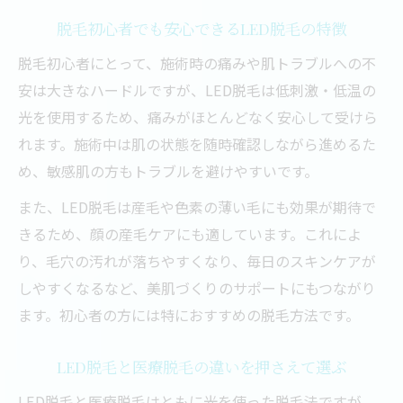
脱毛初心者でも安心できるLED脱毛の特徴
LED脱毛と従来脱毛の効果を実体験で比較
LED脱毛効果がないと感じる理由と対策
脱毛初心者にとって、施術時の痛みや肌トラブルへの不
安は大きなハードルですが、LED脱毛は低刺激・低温の
医療脱毛とLED脱毛の効果の違いを解説
光を使用するため、痛みがほとんどなく安心して受けら
LED脱毛と光脱毛の持続性や抜け方を検証
れます。施術中は肌の状態を随時確認しながら進めるた
LED脱毛の抜けるまでの期間と変化の経過
め、敏感肌の方もトラブルを避けやすいです。
敏感肌にも選ばれる脱毛理由を探る
また、LED脱毛は産毛や色素の薄い毛にも効果が期待で
敏感肌でも安心して選べるLED脱毛の特徴
きるため、顔の産毛ケアにも適しています。これによ
LED脱毛が肌トラブルを防ぐ理由と実例
り、毛穴の汚れが落ちやすくなり、毎日のスキンケアが
刺激が少ない脱毛で敏感肌の負担を軽減
しやすくなるなど、美肌づくりのサポートにもつながり
LED脱毛口コミに見る敏感肌の方の評価
ます。初心者の方には特におすすめの脱毛方法です。
LED脱毛が敏感肌に適している根拠とは
LED脱毛のデメリットと注意点も紹介
LED脱毛と医療脱毛の違いを押さえて選ぶ
LED脱毛のデメリットや注意点を専門家が
LED脱毛と医療脱毛はともに光を使った脱毛法ですが、