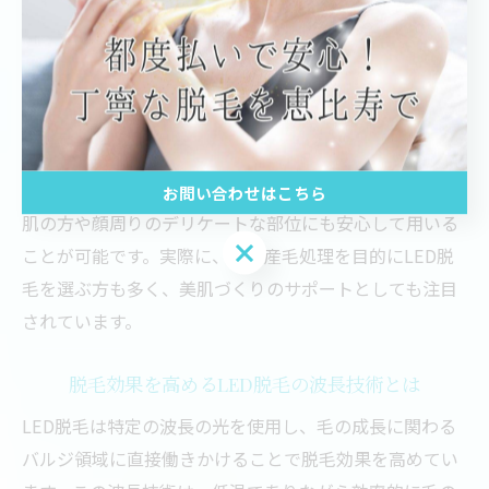
産毛や白髪はメラニンが薄いため、従来の脱毛方法では
効果が出にくいという悩みがあります。LED脱毛はその
課題を克服し、低出力の光でバルジ領域にアプローチす
るため、産毛や白髪にも効果的に働きかけることができ
ます。
さらに痛みが少なく肌への負担が軽減されるため、敏感
お問い合わせはこちら
肌の方や顔周りのデリケートな部位にも安心して用いる
お問い合わせはこちら
ことが可能です。実際に、顔の産毛処理を目的にLED脱
毛を選ぶ方も多く、美肌づくりのサポートとしても注目
されています。
脱毛効果を高めるLED脱毛の波長技術とは
LED脱毛は特定の波長の光を使用し、毛の成長に関わる
バルジ領域に直接働きかけることで脱毛効果を高めてい