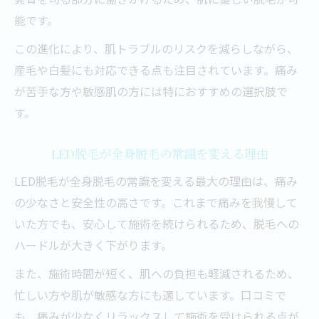
談集
能です。
口コミで見える脱毛後の肌満足度の実際
この進化により、肌トラブルのリスクを減らしながら、
LED脱毛のデメリットとその対策を知ろう
産毛や白髪にも対応できる点も注目されています。痛み
痛みや効果に関する口コミから脱毛を考察
が苦手な方や敏感肌の方には特におすすめの選択肢で
す。
LED脱毛で後悔しないための口コミ活用術
LED脱毛が全身脱毛の常識を変える理由
LED脱毛が全身脱毛の常識を変える最大の理由は、痛み
の少なさと安全性の高さです。これまで痛みを我慢して
いた方でも、安心して施術を続けられるため、脱毛への
ハードルが大きく下がります。
また、施術時間が短く、肌への負担も軽減されるため、
忙しい方や肌が敏感な方にも適しています。口コミで
も、痛みが少なくリラックスして施術を受けられる点が