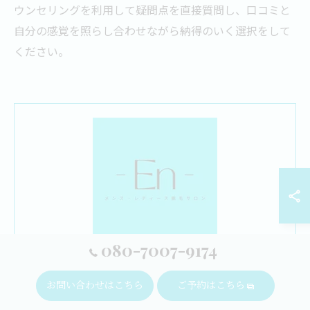
ウンセリングを利用して疑問点を直接質問し、口コミと
自分の感覚を照らし合わせながら納得のいく選択をして
ください。
080-7007-9174
1回ごとにお支払いができる都度払いに対応しておりま
す。まずはご自身に合うかどうかサロンの脱毛を試してみ
お問い合わせはこちら
ご予約はこちら
ませんか。恵比寿にて、納得して施術を受けていただける