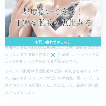
なメリットです。
肌が弱い方にもおすすめの脱毛方法とは
肌が弱い方にとって脱毛は慎重に選ぶべき施術ですが、
LED脱毛はそのやさしさから特におすすめの方法です。
低出力の光を使い、肌への負担を極力減らす設計で、敏
お問い合わせはこちら
感肌やアトピー肌の方にも適応できます。施術前のカウ
お問い合わせはこちら
ンセリングで肌質や体調を詳しく確認し、一人ひとりに
合った照射レベルを設定するため安心です。
また、LED脱毛は医療脱毛ほど強い熱刺激を与えないた
め、痛みや赤みのリスクが低いのが特徴。肌トラブルを
避けつつムダ毛処理をしたい方にとって、最適な選択肢
といえるでしょう。