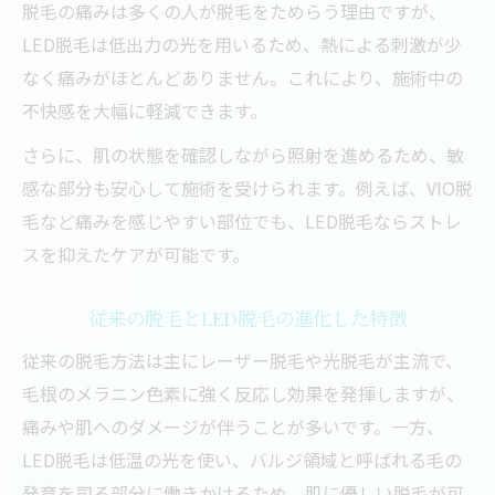
全身脱毛にLED脱毛が適している理由
脱毛の痛みは多くの人が脱毛をためらう理由ですが、
脱毛経験者が選ぶLED脱毛のメリット
LED脱毛は低出力の光を用いるため、熱による刺激が少
なく痛みがほとんどありません。これにより、施術中の
LED脱毛で全身のムダ毛悩みを解消しよう
不快感を大幅に軽減できます。
脱毛のストレスを軽減するLED脱毛の魅力
長期的に続けやすい全身脱毛の新提案
さらに、肌の状態を確認しながら照射を進めるため、敏
感な部分も安心して施術を受けられます。例えば、VIO脱
LEDと従来脱毛の違いを徹底解説
毛など痛みを感じやすい部位でも、LED脱毛ならストレ
LED脱毛と光脱毛の違いをわかりやすく解
スを抑えたケアが可能です。
説
従来脱毛とLED脱毛の効果と安全性比較
従来の脱毛とLED脱毛の進化した特徴
LED脱毛と医療脱毛の特徴と選び方
従来の脱毛方法は主にレーザー脱毛や光脱毛が主流で、
脱毛方法の違いがもたらす体感の差とは
毛根のメラニン色素に強く反応し効果を発揮しますが、
LED脱毛の仕組みと従来技術との違い
痛みや肌へのダメージが伴うことが多いです。一方、
LED脱毛の評判や効果を口コミから探る
LED脱毛は低温の光を使い、バルジ領域と呼ばれる毛の
LED脱毛の脱毛効果は本当にあるのか体験
発育を司る部分に働きかけるため、肌に優しい脱毛が可