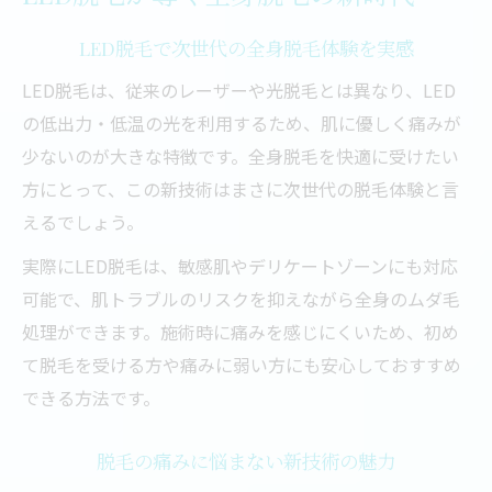
脱毛の痛みを軽減するLED脱毛のしくみ
LED脱毛で次世代の全身脱毛体験を実感
肌への負担を最小限に抑える脱毛方法
LED脱毛が選ばれる理由とその効果
LED脱毛は、従来のレーザーや光脱毛とは異なり、LED
の低出力・低温の光を利用するため、肌に優しく痛みが
痛みが少ない脱毛はなぜ可能なのか
少ないのが大きな特徴です。全身脱毛を快適に受けたい
脱毛初心者も安心できる施術のポイント
方にとって、この新技術はまさに次世代の脱毛体験と言
LED脱毛なら敏感肌もやさしくケア可能
えるでしょう。
敏感肌への脱毛でもLED脱毛が安心な理由
実際にLED脱毛は、敏感肌やデリケートゾーンにも対応
LED脱毛が叶えるやさしい全身脱毛ケア
可能で、肌トラブルのリスクを抑えながら全身のムダ毛
脱毛後の肌トラブルを防ぐLED脱毛の工夫
処理ができます。施術時に痛みを感じにくいため、初め
LED脱毛は敏感肌やデリケートゾーンにも
て脱毛を受ける方や痛みに弱い方にも安心しておすすめ
最適
できる方法です。
肌が弱い方にもおすすめの脱毛方法とは
全身脱毛を考えるならLED脱毛がおすすめ
脱毛の痛みに悩まない新技術の魅力