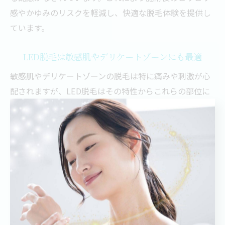
感やかゆみのリスクを軽減し、快適な脱毛体験を提供し
ています。
LED脱毛は敏感肌やデリケートゾーンにも最適
敏感肌やデリケートゾーンの脱毛は特に痛みや刺激が心
配されますが、LED脱毛はその特性からこれらの部位に
も最適です。低温でじんわりと光を当てるため、肌を傷
めずに脱毛効果を発揮。痛みが少なく、施術中の不快感
も軽減されるため、初めての方でも安心して受けられま
す。
さらに、デリケートゾーン専用の施術メニューや照射設
定が用意されていることが多く、個別の肌状態に合わせ
て細かく調整可能。これにより、敏感な部位の肌荒れや
赤みを防ぎつつ、きれいな仕上がりを目指せるのが大き