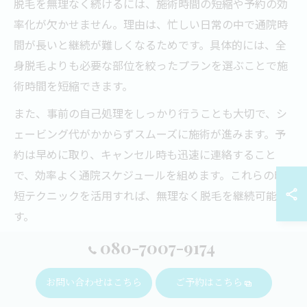
脱毛を無理なく続けるには、施術時間の短縮や予約の効
率化が欠かせません。理由は、忙しい日常の中で通院時
間が長いと継続が難しくなるためです。具体的には、全
身脱毛よりも必要な部位を絞ったプランを選ぶことで施
術時間を短縮できます。
また、事前の自己処理をしっかり行うことも大切で、シ
ェービング代がかからずスムーズに施術が進みます。予
約は早めに取り、キャンセル時も迅速に連絡すること
で、効率よく通院スケジュールを組めます。これらの時
短テクニックを活用すれば、無理なく脱毛を継続可能で
す。
080-7007-9174
医療脱毛の施術時間短縮に役立つ工夫
医療脱毛の施術時間を短縮するためには、施術方法やク
お問い合わせはこちら
ご予約はこちら
リニックの設備選びが重要です。理由は、最新のレーザ