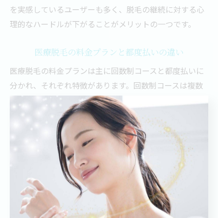
を実感しているユーザーも多く、脱毛の継続に対する心
理的なハードルが下がることがメリットの一つです。
医療脱毛の料金プランと都度払いの違い
医療脱毛の料金プランは主に回数制コースと都度払いに
分かれ、それぞれ特徴があります。回数制コースは複数
回の施術をパッケージ化し、料金が割安になる傾向があ
りますが、契約期間や回数の縛りがあるため、途中解約
やスケジュール調整が難しい場合があります。
一方、都度払いは施術ごとに料金を支払うため、契約の
縛りがなく自由度が高いのが特徴です。ただし、回数制
コースに比べて単価はやや高くなることが多いため、通
院頻度や予算に応じて選択する必要があります。例え
ば、脱毛初心者やまずは体験したい方には都度払いが適