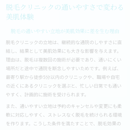
脱毛クリニックの通いやすさで変わる
医療脱毛の施術で実感する美肌効果の違い
美肌体験
脱毛を続けやすいクリニックの選び方とは
手軽に始める脱毛計画で理想のケアを叶える
脱毛の通いやすい立地が美肌効果に差を生む理由
脱毛初心者が知っておきたい計画の立て方
脱毛クリニックの立地は、継続的な通院のしやすさに直
医療脱毛で理想のケアを叶えるポイント
結し、結果として美肌効果にも大きな影響を与えます。
脱毛の施術間隔とおすすめスケジュール例
理由は、脱毛は複数回の施術が必要であり、通いにくい
通いやすい脱毛クリニックで始める一歩
場所だと途中で通院を断念しやすいためです。例えば、
最寄り駅から徒歩5分以内のクリニックや、職場や自宅
全身脱毛やVIO脱毛の計画と注意点
の近くにあるクリニックを選ぶと、忙しい日常でも通い
都度払い対応の脱毛なら無理なく継続できる理
やすく、計画的に施術を受けられます。
由
また、通いやすい立地は予約のキャンセルや変更にも柔
脱毛の都度払いで負担なく継続できる仕組
軟に対応しやすく、ストレスなく脱毛を続けられる環境
み
を作ります。こうした条件を満たすことで、脱毛効果の
医療脱毛の料金プランと都度払いの違い