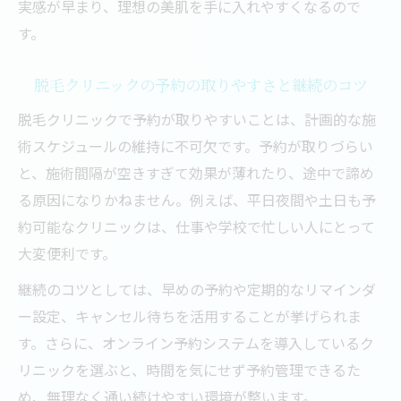
実感が早まり、理想の美肌を手に入れやすくなるので
都度払い脱毛のメリットとよくある疑問
す。
無理なく通える脱毛クリニックの選び方
都度払い対応クリニックの特徴を比較
脱毛クリニックの予約の取りやすさと継続のコツ
効率よい脱毛を求める女性必見のチェックポイ
脱毛クリニックで予約が取りやすいことは、計画的な施
ント
術スケジュールの維持に不可欠です。予約が取りづらい
スムーズな脱毛のために知っておくべき予
と、施術間隔が空きすぎて効果が薄れたり、途中で諦め
約方法
る原因になりかねません。例えば、平日夜間や土日も予
脱毛の施術時間が短縮できるクリニックと
約可能なクリニックは、仕事や学校で忙しい人にとって
は
大変便利です。
医療脱毛で痛みが少ない施術を選ぶポイン
継続のコツとしては、早めの予約や定期的なリマインダ
ト
ー設定、キャンセル待ちを活用することが挙げられま
脱毛前後のケアと美肌維持のコツを解説
す。さらに、オンライン予約システムを導入しているク
口コミから見る効率よい脱毛の選び方
リニックを選ぶと、時間を気にせず予約管理できるた
医療脱毛の予約が取りやすいクリニック選び方
め、無理なく通い続けやすい環境が整います。