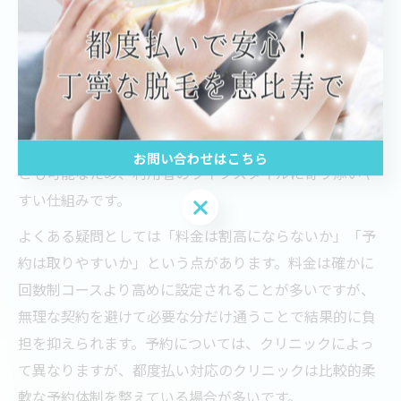
しているケースが多いです。
都度払い脱毛のメリットとよくある疑問
都度払い脱毛の最大のメリットは、気軽に始められて自
分の都合に合わせて通える点です。契約期間の制約がな
く、途中で施術を中断したり、部位を変更したりするこ
お問い合わせはこちら
とも可能なため、利用者のライフスタイルに寄り添いや
すい仕組みです。
お問い合わせはこちら
よくある疑問としては「料金は割高にならないか」「予
約は取りやすいか」という点があります。料金は確かに
回数制コースより高めに設定されることが多いですが、
無理な契約を避けて必要な分だけ通うことで結果的に負
担を抑えられます。予約については、クリニックによっ
て異なりますが、都度払い対応のクリニックは比較的柔
軟な予約体制を整えている場合が多いです。