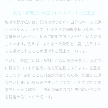
ガイド
脱毛の都度払いが選ばれるメリットと注意点
予約が取りやすい脱毛クリニックの特徴
脱毛の都度払いは、契約の縛りがなく自分のペースで通
医療脱毛の柔軟な予約システムを比較
える点がメリットです。料金をその都度支払うため、予
予約変更や当日キャンセル対応の注意点
算管理がしやすく、初めて脱毛を試す人や忙しい人に適
脱毛の混雑時期を避けるスケジュール術
しています。例えば、まとまった費用を一度に払うリス
通いやすさで選ぶ医療脱毛のポイント
クを避けられることが選ばれる理由の一つです。
忙しくても無理なく通える脱毛の工夫と体験談
ただし、都度払いは回数割引がない場合が多く、長期的
仕事帰りでも通える脱毛クリニックの選び
に見るとコストが割高になる可能性もあります。注意点
方
としては、施術ごとに料金が発生するため、計画的に通
脱毛を無理なく続けるための時短テクニッ
わないと費用が膨らみやすいことです。利用前に料金体
ク
系をしっかり確認し、自分の通院頻度と費用のバランス
医療脱毛の施術時間短縮に役立つ工夫
を見極めることが大切です。
実際に通った人の脱毛体験談を紹介