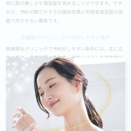
的に肌の美しさや満足度を高めることができます。です
から、予約の取りやすさは施術効果と利用者満足度の両
面で欠かせない要素です。
医療脱毛クリニックで予約しやすい条件
医療脱毛クリニックで予約がしやすい条件には、主に立
地の良さ、営業時間の柔軟性、予約システムの充実度が
挙げられます。立地が駅近などアクセスが良い場所にあ
るクリニックは、仕事帰りや買い物ついでに通いやす
く、予約も取りやすい傾向があります。
さらに、夜間や土日の営業をしているクリニックは、平
日忙しい方でも通いやすく、予約の選択肢が増えるため
予約枠が埋まりにくいメリットがあります。オンライン
での予約変更やキャンセルが可能なシステムを導入して
いるクリニックも、直前のスケジュール調整がしやす