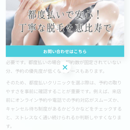
く、通いやすさに大きく寄与します。
都度払い対応クリニックの予約事情解説
都度払い対応の脱毛クリニックは、契約期間の縛りがな
いため気軽に通いやすい特徴があります。しかし、予約
お問い合わせはこちら
事情に関してはクリニックによって差があるため注意が
必要です。都度払いの場合、契約数が固定されていない
お問い合わせはこちら
分、予約の優先度が低くなるケースもあります。
そのため、都度払いクリニックを選ぶ際は、予約の取り
やすさを事前に確認することが重要です。例えば、来店
前にオンライン予約や電話での予約対応がスムーズか、
キャンセル待ち制度があるかどうかなどをチェックする
と、ストレスなく通い続けられるか判断しやすくなりま
す。