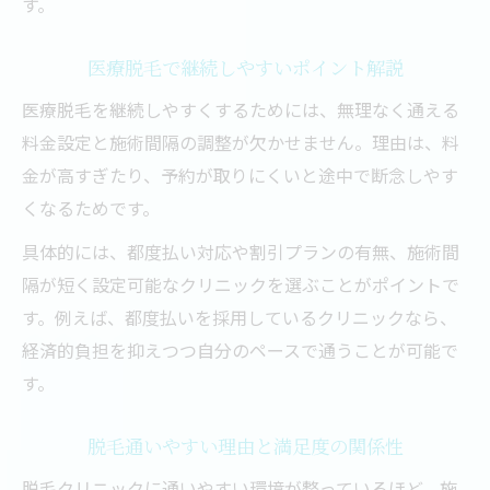
す。
通いやすい脱毛プランで美肌を目指す
医療脱毛で継続しやすいポイント解説
無理なく通える脱毛プランの特徴とは
通いやすい都度払い脱毛プランの利点
医療脱毛を継続しやすくするためには、無理なく通える
料金設定と施術間隔の調整が欠かせません。理由は、料
医療脱毛で美肌効果を実感するポイント
金が高すぎたり、予約が取りにくいと途中で断念しやす
全身脱毛と部分脱毛の選び方を解説
くなるためです。
脱毛料金プランの比較と選択のコツ
具体的には、都度払い対応や割引プランの有無、施術間
脱毛で効果を実感しやすい理由は何か
隔が短く設定可能なクリニックを選ぶことがポイントで
医療脱毛が高い効果を発揮する理由
す。例えば、都度払いを採用しているクリニックなら、
脱毛施術回数と効果の関係を徹底解説
経済的負担を抑えつつ自分のペースで通うことが可能で
脱毛1回だけの効果や継続の重要性
す。
効果実感しやすい脱毛クリニックの特徴
部位ごとの脱毛効果の違いとポイント
脱毛通いやすい理由と満足度の関係性
VIO脱毛も安心できる場所の条件とは
脱毛クリニックに通いやすい環境が整っているほど、施