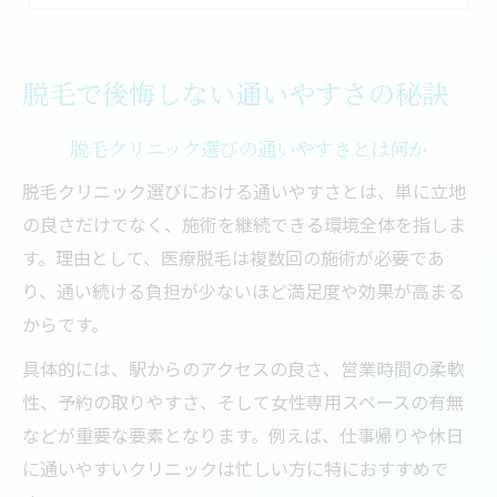
予約が取りやすい脱毛クリニックの特徴
脱毛効果を高めるための通いやすい工夫
理想の脱毛クリニックを見つける視点
脱毛で後悔しない通いやすさの秘訣
自分に合う脱毛クリニック選びの極意
脱毛クリニック選びの通いやすさとは何か
医療脱毛ぶっちゃけどこがいいのか検証
脱毛施術部位ごとに比較する選び方のコツ
脱毛クリニック選びにおける通いやすさとは、単に立地
の良さだけでなく、施術を継続できる環境全体を指しま
脱毛効果高いクリニックの見極め方を紹介
す。理由として、医療脱毛は複数回の施術が必要であ
都度払い可能な脱毛クリニックの魅力とは
り、通い続ける負担が少ないほど満足度や効果が高まる
予約しやすい脱毛クリニックの選び方
からです。
脱毛予約の取りやすさが大切な理由とは
具体的には、駅からのアクセスの良さ、営業時間の柔軟
医療脱毛クリニックで予約しやすい条件
性、予約の取りやすさ、そして女性専用スペースの有無
都度払い対応クリニックの予約事情解説
などが重要な要素となります。例えば、仕事帰りや休日
脱毛予約システムの便利な活用方法
に通いやすいクリニックは忙しい方に特におすすめで
忙しい人も通いやすい予約の工夫ポイント