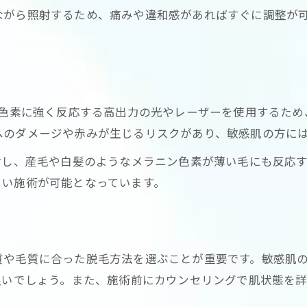
脱毛LEDで実感する減毛効果の特徴
ながら照射するため、痛みや違和感があればすぐに調整が
LED脱毛の抜けるまでの流れ解説
減毛を叶えるLED脱毛の魅力と体験談
LED脱毛で目指す自然な仕上がりとは
脱毛で産毛や細い毛にも対応できる理由
ン色素に強く反応する高出力の光やレーザーを使用するた
産毛や白髪にも対応する脱毛法の新常識
へのダメージや赤みが生じるリスクがあり、敏感肌の方に
脱毛LEDが産毛や白髪にも適応できる理由
射し、産毛や白髪のようなメラニン色素が薄い毛にも反応
産毛に強いLED脱毛の効果を徹底解説
くい施術が可能となっています。
お問い合わせはこちら
お問い合わせはこちら
LED脱毛で白髪にも対応できる仕組み
脱毛の新常識として注目のLED技術
産毛ケアにLED脱毛が選ばれるポイント
質や毛質に合った脱毛方法を選ぶことが重要です。敏感肌
光脱毛との違いに注目したLED脱毛比較
良いでしょう。また、施術前にカウンセリングで肌状態を
脱毛LEDと光脱毛の違いを徹底解説