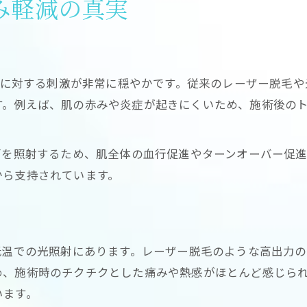
み軽減の真実
脱毛LED技術で敏感肌に配慮した施術
LED脱毛が安心できる肌への理由とは
敏感肌におすすめの脱毛方法を比較
、肌に対する刺激が非常に穏やかです。従来のレーザー脱毛
LED脱毛で避けたい肌トラブル防止術
す。例えば、肌の赤みや炎症が起きにくいため、施術後の
脱毛で安心感を高めるポイントを紹介
効果と安全性を両立したLED脱毛の魅力
面を照射するため、肌全体の血行促進やターンオーバー促
脱毛LEDの効果と安全性の実際を検証
から支持されています。
LED脱毛で得られる減毛効果の内容
安全性重視の脱毛が選ばれる理由とは
LED脱毛が副作用を抑える仕組み解説
低温での光照射にあります。レーザー脱毛のような高出力
脱毛効果の持続に期待できるLED技術
め、施術時のチクチクとした痛みや熱感がほとんど感じら
LED脱毛で実感できる減毛の特徴とは
います。