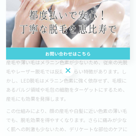
特に年齢を重ねると白髪が増えやすいため、早めの対策
としてLED脱毛機を使用することで、将来的な脱毛の悩
みを軽減できます。実際に白髪が目立つ前から継続的に
脱毛を行うことで、肌の美しさも保ちやすくなります。
産毛や薄い毛にもLED脱毛が効く理由とは
お問い合わせはこちら
産毛や薄い毛はメラニン色素が少ないため、従来の光脱
お問い合わせはこちら
毛やレーザー脱毛では反応しづらい特徴があります。し
かし、LED脱毛はメラニン色素に強く依存せず、毛根に
あるバルジ領域や毛包の細胞をターゲットにするため、
産毛にも効果を発揮します。
この仕組みにより、顔の産毛や白髪に近い色素の薄い毛
でも、脱毛効果を得やすくなります。さらに痛みが少な
く肌への刺激も少ないため、デリケートな部位のケアに