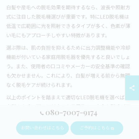
白髪や産毛への脱毛効果を期待するなら、波長や照射方
式に注目した脱毛機選びが重要です。特にLED脱毛機は
低温で広範囲に光を照射できるタイプが多く、色素が薄
い毛にもアプローチしやすい特徴があります。
選ぶ際は、肌の負担を抑えるために出力調整機能や冷却
機能が付いている家庭用脱毛器を優先すると良いでしょ
う。また、使用者の口コミやメーカーの安全基準の確認
も欠かせません。これにより、白髪が増える前から無理
なく脱毛ケアが続けられます。
以上のポイントを踏まえて適切なLED脱毛機を選べば、
白髪や産毛の悩みに対応した効果的かつ安全な脱毛が可
080-7007-9174
能となり、美肌と快適なセルフケアの両立が実現しま
す。
お問い合わせはこちら
ご予約はこちら