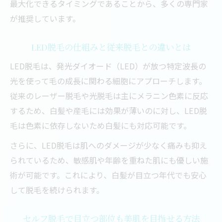
最大化できるタイミングであることから、多くの専門家
て
が推奨しています。
LED脱毛器で白い毛にも対応できる理由
脱毛は白髪になる前からスタートするのが
LED脱毛の仕組みと従来脱毛との違いとは
重要
LED脱毛は、発光ダイオード（LED）が放つ特定波長の
産毛や薄い毛にもLED脱毛が効く理由とは
光を使って毛の成長に関わる細胞にアプローチします。
メラニン不要のLED脱毛で産毛・白髪対策を叶
従来のレーザー脱毛や光脱毛は主にメラニン色素に反応
える方法
するため、白髪や産毛には効果が薄いのに対し、LED脱
LED脱毛はメラニンに依存しない脱毛方式
毛は色素に依存しないため白髪にも対応可能です。
産毛や白髪にも対応できる脱毛の新常識
さらに、LED脱毛は肌へのダメージが少なく痛みも抑え
脱毛で美肌を目指すセルフケアのコツ
られているため、敏感肌や年齢を重ねた肌にも優しい施
家庭用脱毛器で白髪対策ができる理由
術が可能です。これにより、白髪が目立つ年代でも安心
LED脱毛の効果と安全性について徹底解説
して脱毛を続けられます。
VIOや顔の脱毛は白髪前がおすすめなワケ
セルフ脱毛で目立つ部位も美肌を目指せる方法
脱毛はVIOや顔の白髪対策にも有効