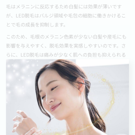
毛はメラニンに反応するため白髪には効果が薄いです
が、LED脱毛はバルジ領域や毛包の細胞に働きかけるこ
とで毛の成長を抑制します。
このため、毛根のメラニン色素が少ない白髪や産毛にも
影響を与えやすく、脱毛効果を実感しやすいのです。さ
らに、LED脱毛は痛みが少なく肌への負担も抑えられる
ため、顔やVIOなどデリケートな部位の白髪ケアにも適
しています。
脱毛は白髪になる前からスタートするのが重要
脱毛は白髪になる前から始めることが最も効果的です。
白髪はメラニン色素が減少した毛であり、色素に反応す
る脱毛方式は効果が出にくいため、白髪化する前のケア
が脱毛効果の持続に繋がります。