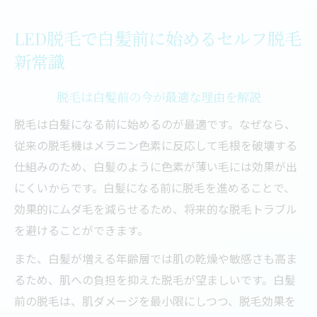
家庭用LED脱毛機で手軽に始める脱毛ケア
年齢とともに増える白髪対策のポイント
LED脱毛で白髪前に始めるセルフ脱毛
気になる白髪予防にLED脱毛が選ばれる理由
新常識
LED脱毛が白髪予防に効果的な理由を紹介
脱毛を白髪になる前に始めるメリットとは
脱毛は白髪前の今が最適な理由を解説
家庭用LED脱毛器が選ばれる信頼性の秘密
脱毛は白髪になる前に始めるのが最適です。なぜなら、
VIOや顔の白髪対策にもLED脱毛が有効な理
従来の脱毛機はメラニン色素に反応して毛根を破壊する
由
仕組みのため、白髪のように色素が薄い毛には効果が出
にくいからです。白髪になる前に脱毛を進めることで、
LED脱毛と他の脱毛方式の違いと強み
効果的にムダ毛を減らせるため、将来的な脱毛トラブル
家庭用LED脱毛器は白髪にも効果を発揮できる
を避けることができます。
のか
また、白髪が増える年齢層では肌の乾燥や敏感さも高ま
家庭用LED脱毛器の白髪への脱毛効果を検
るため、肌への負担を抑えた脱毛が望ましいです。白髪
証
前の脱毛は、肌ダメージを最小限にしつつ、脱毛効果を
脱毛器の選び方と白髪対応力の違いについ