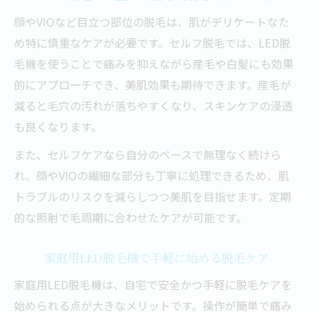
顔やVIOなど目立つ部位の脱毛は、肌がデリケートなた
LED脱毛がデリケート部位に選ばれる理由
め特に慎重なケアが必要です。セルフ脱毛では、LED脱
白髪になる前の脱毛で後悔しないコツ
毛機を使うことで痛みを抑えながら産毛や白髪にも効果
家庭用脱毛器でVIO・顔をケアする方法
的にアプローチでき、美肌効果も期待できます。産毛が
敏感肌でも安心して使える脱毛ポイント
減ると毛穴の汚れが落ちやすくなり、スキンケアの浸透
痛み少なく脱毛効果を感じるLED脱毛機の魅力
も良くなります。
LED脱毛は痛みを抑えた脱毛方式が魅力
また、セルフケアなら自分のペースで無理なく続けら
家庭用脱毛器で実感する低刺激なケア方法
れ、顔やVIOの繊細な部分も丁寧に処理できるため、肌
脱毛後の肌ダメージを最小限にするポイン
トラブルのリスクを減らしつつ美肌を目指せます。定期
ト
的な照射で毛周期に合わせたケアが可能です。
LED脱毛機の効果と安全性の理由を解説
白髪・産毛にも使いやすい脱毛機の選び方
家庭用LED脱毛機で手軽に始める脱毛ケア
家庭用LED脱毛機は、自宅で安全かつ手軽に脱毛ケアを
始められる点が大きなメリットです。操作が簡単で痛み