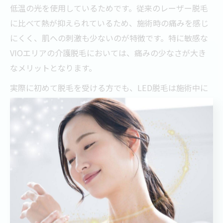
低温の光を使用しているためです。従来のレーザー脱毛
に比べて熱が抑えられているため、施術時の痛みを感じ
にくく、肌への刺激も少ないのが特徴です。特に敏感な
VIOエリアの介護脱毛においては、痛みの少なさが大き
なメリットとなります。
実際に初めて脱毛を受ける方でも、LED脱毛は施術中に
肌の状態を確認しながら進めるため、不安を感じること
なく継続しやすいです。痛みが苦手な方や肌トラブルの
リスクを抑えたい方にとって、LED脱毛は安心して選べ
る方法と言えるでしょう。
脱毛LED脱毛の効果と永久性の違い
脱毛において「永久脱毛」という言葉はよく使われます
が、LED脱毛と従来の医療レーザー脱毛ではその永久性