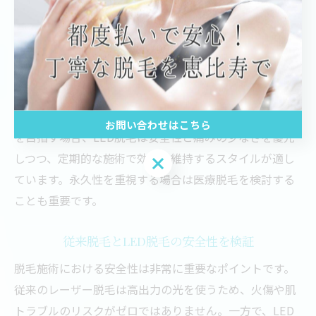
に違いがあります。医療脱毛は毛根を破壊することを目
的としており、一定の条件を満たせば永久的な減毛効果
が期待できます。しかし、LED脱毛はバルジ領域に低刺
激で作用するため、毛の成長を抑える効果はあるもの
の、完全な永久脱毛とは言い難い面があります。
そのため、介護脱毛の目的で清潔維持や介護負担の軽減
お問い合わせはこちら
を目指す場合、LED脱毛は安全性と痛みの少なさを優先
しつつ、定期的な施術で効果を維持するスタイルが適し
お問い合わせはこちら
ています。永久性を重視する場合は医療脱毛を検討する
ことも重要です。
従来脱毛とLED脱毛の安全性を検証
脱毛施術における安全性は非常に重要なポイントです。
従来のレーザー脱毛は高出力の光を使うため、火傷や肌
トラブルのリスクがゼロではありません。一方で、LED