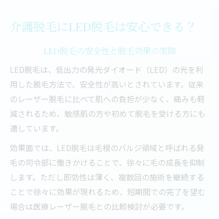
LED脱毛の口コミと現場での評価
VIOを清潔に保つ脱毛法の選び方
介護脱毛にLED脱毛は安心できる？
VIO脱毛で清潔を保つ方法と脱毛選び
LED脱毛の安全性と脱毛効果の実際
LED脱毛と光脱毛の違いを比較検討
脱毛でVIOの衛生を守るメリット解説
LED脱毛は、低出力の発光ダイオード（LED）の光を利
用した脱毛方法で、安全性が高いとされています。従来
陰部の羞恥心軽減と脱毛の配慮ポイント
のレーザー脱毛に比べて肌への負担が少なく、痛みも軽
脱毛施術で安心できるケア体制とは
減されるため、敏感肌の方や初めて脱毛を受ける方にも
LED脱毛と従来脱毛の違いを解説
適しています。
LED脱毛と従来脱毛の脱毛効果比較
効果面では、LED脱毛は毛根のバルジ領域と呼ばれる発
LED脱毛は痛みや肌負担が少ない理由
毛の司令部に働きかけることで、徐々に毛の成長を抑制
脱毛LED脱毛の効果と永久性の違い
します。ただし即効性は薄く、複数回の施術を継続する
従来脱毛とLED脱毛の安全性を検証
ことで徐々に効果が現れるため、短期間での完了を望む
LED脱毛と医療脱毛の特徴と選び方
場合は医療レーザー脱毛との比較検討が必要です。
痛みや安全性重視ならどの脱毛が最適か