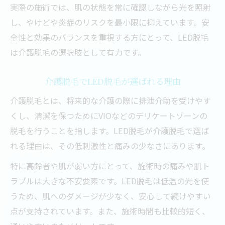
実際の施術では、肌の状態を常に確認しながら光を照射
痛みを抑えた脱毛はLED脱毛が有効か
し、やけどや炎症のリスクを最小限に抑えています。安
脱毛LED脱毛の安全性と副作用の実態
全性と効果のバランスを重視する方にとって、LED脱毛
LED脱毛で肌への負担を軽減する方法
は介護脱毛の選択肢として有力です。
安全な脱毛施術のための確認ポイント
介護脱毛でLED脱毛が選ばれる理由
脱毛で気になる火傷やリスクの有無
介護脱毛とは、将来的な介護の際に排泄介助を受けやす
脱毛における口コミと実体験のポイント
くし、清潔を保つためにVIOなどのデリケートゾーンの
LED脱毛に関する口コミの信頼性とは
脱毛を行うことを指します。LED脱毛が介護脱毛で選ば
脱毛体験談から見るLED脱毛の効果
れる理由は、その低刺激性と痛みの少なさにあります。
口コミで多いLED脱毛のデメリット解説
特に高齢者や肌が弱い方にとって、施術時の痛みや肌ト
脱毛LED脱毛の実体験から見る注意点
ラブルは大きな不安要素です。LED脱毛は低温の光を使
介護脱毛経験者のリアルな声と評価
うため、肌へのダメージが少なく、安心して続けやすい
LED脱毛で悩む再発毛リスクの実態
点が支持されています。また、施術時間も比較的短く、
LED脱毛後の再発毛リスクと対策方法