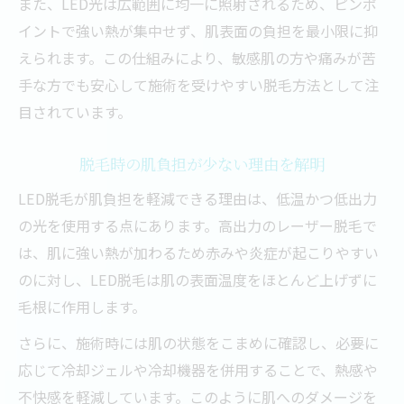
また、LED光は広範囲に均一に照射されるため、ピンポ
痛みの不安を減らすLED脱毛利用法
イントで強い熱が集中せず、肌表面の負担を最小限に抑
敏感部位もLED脱毛なら続けやすい体験談
えられます。この仕組みにより、敏感肌の方や痛みが苦
VIOや脇にもLED脱毛が選ばれる理由
手な方でも安心して施術を受けやすい脱毛方法として注
目されています。
敏感部位の脱毛痛み体験とLEDの効果
LED脱毛で続けやすい部位別体験談
脱毛時の肌負担が少ない理由を解明
痛みを感じにくいLED脱毛のリアルな声
LED脱毛が肌負担を軽減できる理由は、低温かつ低出力
脱毛が苦手な部位でのLED体験共有
の光を使用する点にあります。高出力のレーザー脱毛で
従来脱毛とLED脱毛の違いを検証
は、肌に強い熱が加わるため赤みや炎症が起こりやすい
従来脱毛とLED脱毛の痛み比較結果
のに対し、LED脱毛は肌の表面温度をほとんど上げずに
脱毛方法による痛みと効果の違い分析
毛根に作用します。
LED脱毛と他方式のメリット徹底解説
さらに、施術時には肌の状態をこまめに確認し、必要に
痛み軽減を実現するLED脱毛の進化
応じて冷却ジェルや冷却機器を併用することで、熱感や
従来脱毛とLEDの特徴別おすすめ理由
不快感を軽減しています。このように肌へのダメージを