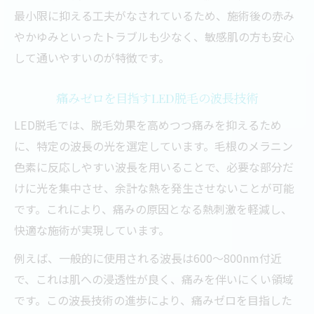
脱毛で痛みを減らす冷却のポイント
最小限に抑える工夫がなされているため、施術後の赤み
やかゆみといったトラブルも少なく、敏感肌の方も安心
脱毛時の痛みを抑える冷却技術の秘密
して通いやすいのが特徴です。
LED脱毛で感じる冷却感と痛み軽減法
冷却機能が脱毛の痛みに与える影響
痛みゼロを目指すLED脱毛の波長技術
痛みゼロ脱毛のための冷却オプション活用
LED脱毛では、脱毛効果を高めつつ痛みを抑えるため
脱毛時に意識すべき冷却と安全対策
に、特定の波長の光を選定しています。毛根のメラニン
色素に反応しやすい波長を用いることで、必要な部分だ
けに光を集中させ、余計な熱を発生させないことが可能
です。これにより、痛みの原因となる熱刺激を軽減し、
快適な施術が実現しています。
例えば、一般的に使用される波長は600〜800nm付近
で、これは肌への浸透性が良く、痛みを伴いにくい領域
です。この波長技術の進歩により、痛みゼロを目指した