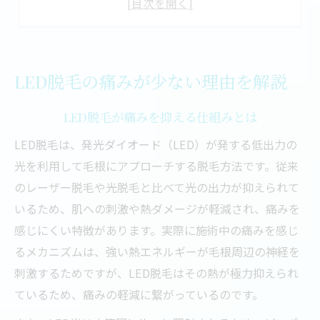
従来脱毛と比べたLED脱毛の痛み体感
脱毛初心者にも安心なLED方式の特長
脱毛方法選びで重視したいLEDの特徴
LED脱毛の痛みが少ない理由を解説
脱毛方法比較でわかるLEDの魅力
LED脱毛が痛みを抑える仕組みとは
LED脱毛が選ばれる理由とポイント
敏感肌にも対応するLED脱毛の特徴
LED脱毛は、発光ダイオード（LED）が発する低出力の
光を利用して毛根にアプローチする脱毛方法です。従来
脱毛で痛み軽減を叶えるLED特有の工夫
のレーザー脱毛や光脱毛と比べて光の出力が抑えられて
LED脱毛を選ぶ際の注意点と判断基準
いるため、肌への刺激や熱ダメージが軽減され、痛みを
痛みに敏感な方へLED脱毛の安心感
感じにくい特徴があります。実際に施術中の痛みを感じ
痛みに悩む方が選ぶLED脱毛の理由
るメカニズムは、強い熱エネルギーが毛根周辺の神経を
過去の脱毛で挫折した方も安心のLED
刺激するためですが、LED脱毛はその熱が極力抑えられ
LED脱毛は痛みに敏感な女性におすすめ
ているため、痛みの軽減に繋がっているのです。
脱毛体験談から見るLEDの安心感