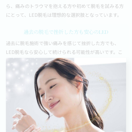
ら、痛みのトラウマを抱える方や初めて脱毛を試みる方
にとって、LED脱毛は理想的な選択肢となっています。
過去の脱毛で挫折した方も安心のLED
過去に脱毛施術で強い痛みを感じて挫折した方でも、
LED脱毛なら安心して続けられる可能性が高いです。こ
れはLED脱毛が従来の高出力レーザーとは異なり、肌の
表面に優しい低温の光を照射するため、痛みをほぼ感じ
ずに施術が可能だからです。
また、施術中は肌の状態を常に確認しながら進めるた
め、痛みや違和感があればすぐに調整が可能です。こう
した丁寧なケアにより、過去の脱毛での痛みのトラウマ
を持つ方でも安心して通える環境が整っています。