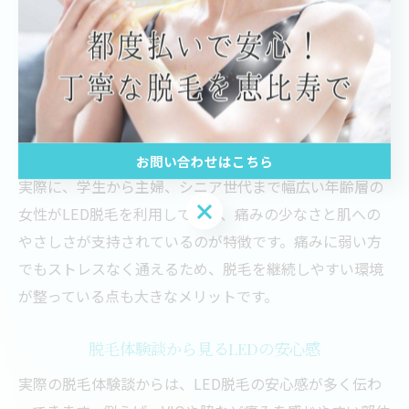
LED脱毛は痛みに敏感な女性におすすめ
痛みに敏感な女性にとって、LED脱毛は特におすすめの
脱毛方法です。低刺激の光を使うことで、敏感な肌やデ
リケートな部位でも痛みを感じにくく、肌トラブルのリ
スクも抑えられます。これにより、痛みを理由に脱毛を
諦めていた方も挑戦しやすくなっています。
お問い合わせはこちら
実際に、学生から主婦、シニア世代まで幅広い年齢層の
お問い合わせはこちら
女性がLED脱毛を利用しており、痛みの少なさと肌への
やさしさが支持されているのが特徴です。痛みに弱い方
でもストレスなく通えるため、脱毛を継続しやすい環境
が整っている点も大きなメリットです。
脱毛体験談から見るLEDの安心感
実際の脱毛体験談からは、LED脱毛の安心感が多く伝わ