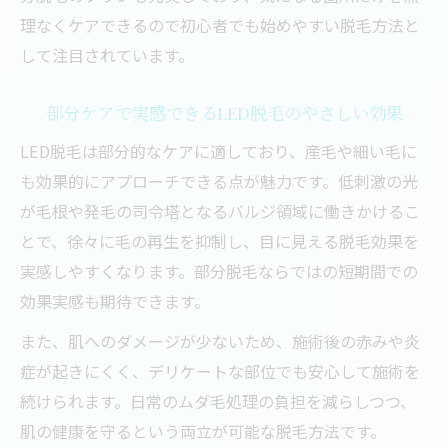
LED脱毛と光脱毛の違いと脱毛効果の比較
理なくケアできるので初心者でも始めやすい脱毛方法と
自分に合った脱毛方式を選ぶためのポイン
して注目されています。
ト
LED脱毛の医療脱毛との違いもわかりやす
部分ケアで実感できるLED脱毛のやさしい効果
く解説
LED脱毛は部分的なケアに適しており、産毛や細い毛に
LED脱毛の安全性と危険性の正しい知識
も効果的にアプローチできる点が魅力です。低刺激の光
脱毛方式ごとのメリット・デメリットを整
が毛根や発毛の司令塔となるバルジ領域に働きかけるこ
理
とで、徐々に毛の再生を抑制し、目に見える脱毛効果を
敏感肌でも安心できる部分脱毛のポイント
実感しやすくなります。部分脱毛ならではの短期間での
敏感肌向け脱毛ならLED脱毛で部分ケアが
効果実感も期待できます。
安心
また、肌へのダメージが少ないため、施術後の赤みや炎
肌が弱い方におすすめの脱毛対策と注意点
症が起きにくく、デリケートな部位でも安心して施術を
LED脱毛で部分脱毛時の肌トラブルを防ぐ
続けられます。日常のムダ毛処理の負担を減らしつつ、
方法
肌の健康を守るという両立が可能な脱毛方法です。