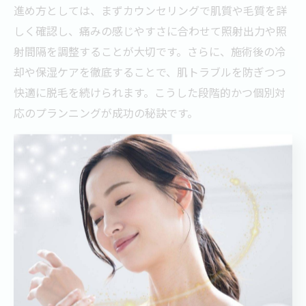
進め方としては、まずカウンセリングで肌質や毛質を詳
しく確認し、痛みの感じやすさに合わせて照射出力や照
射間隔を調整することが大切です。さらに、施術後の冷
却や保湿ケアを徹底することで、肌トラブルを防ぎつつ
快適に脱毛を続けられます。こうした段階的かつ個別対
応のプランニングが成功の秘訣です。
脱毛方法比較でLED脱毛の優位性を探るポイント
脱毛方法にはレーザー脱毛や光脱毛、ワックス脱毛など
多様な選択肢がありますが、LED脱毛は痛みの少なさと
肌へのやさしさで特に優れています。レーザー脱毛に比
べて出力が低いため、敏感肌の方でも安心して施術が受
けられ、赤みや炎症のリスクも抑えられます。
また、LED脱毛は光脱毛の一種でありながら、波長や照