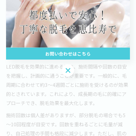
射方法の工夫により、産毛から太い毛まで幅広い毛質に
対応可能です。これにより部分脱毛でも高い脱毛効果が
期待でき、費用対効果の面でもメリットがあります。脱
毛の安全性と効果のバランスを重視する方に適した方法
と言えるでしょう。
お問い合わせはこちら
LED脱毛間隔や回数の目安も把握して計画的に
LED脱毛を効果的に進めるには、施術間隔や回数の目安
お問い合わせはこちら
を把握し、計画的に通うことが重要です。一般的に、毛
周期に合わせて約3～4週間ごとに施術を受けるのが効果
的とされています。これにより、成長期の毛に的確にア
プローチでき、脱毛効果を最大化します。
施術回数は個人差がありますが、部分脱毛の場合でも5
～10回程度が目安です。回数を重ねるごとに毛量が減
り、自己処理の手間も格段に減少します。ただし、肌の