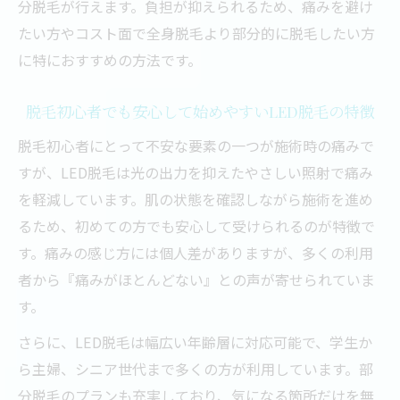
する工夫
分脱毛が行えます。負担が抑えられるため、痛みを避け
痛みの少ない脱毛を求める方への最新LED活用
たい方やコスト面で全身脱毛より部分的に脱毛したい方
法
に特におすすめの方法です。
LED脱毛で痛みを抑えた脱毛体験を得るコ
脱毛初心者でも安心して始めやすいLED脱毛の特徴
ツ
痛みが苦手な方におすすめの部分脱毛の進
脱毛初心者にとって不安な要素の一つが施術時の痛みで
め方
すが、LED脱毛は光の出力を抑えたやさしい照射で痛み
を軽減しています。肌の状態を確認しながら施術を進め
脱毛方法比較でLED脱毛の優位性を探るポ
るため、初めての方でも安心して受けられるのが特徴で
イント
す。痛みの感じ方には個人差がありますが、多くの利用
LED脱毛間隔や回数の目安も把握して計画
者から『痛みがほとんどない』との声が寄せられていま
的に
す。
LED脱毛ならデリケートな部位も安心ケア
さらに、LED脱毛は幅広い年齢層に対応可能で、学生か
が可能
ら主婦、シニア世代まで多くの方が利用しています。部
LEDと光脱毛の違いを知って安心の脱毛選び
分脱毛のプランも充実しており、気になる箇所だけを無