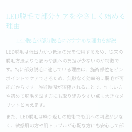
効果
LED脱毛で部分ケアをやさしく始める
脱毛を始める際の肌トラブルリスクを減ら
理由
す方法
LED脱毛と他方式のケアの違いを知ろう
LED脱毛が部分脱毛におすすめな理由を解説
肌負担を抑える脱毛ならLED部分脱毛が最適
LED脱毛は低出力かつ低温の光を使用するため、従来の
LED脱毛で肌にやさしい部分脱毛を実現す
脱毛方法よりも痛みや肌への負担が少ないのが特徴で
る方法
す。特に部分脱毛に適している理由は、施術部位をピン
敏感肌でも安心して挑戦できる脱毛の選び
ポイントでケアできるため、無駄なく効率的に脱毛が可
方
能だからです。施術時間が短縮されることで、忙しい方
肌負担が少ないLED脱毛の秘密と効果
や初めて脱毛を試す方にも取り組みやすい点も大きなメ
LED脱毛のデメリットと注意点も正しく理
リットと言えます。
解
また、LED脱毛は繰り返しの施術でも肌への刺激が少な
脱毛効果を実感しながら肌トラブルを予防
く、敏感肌の方や肌トラブルが心配な方にも安心して部