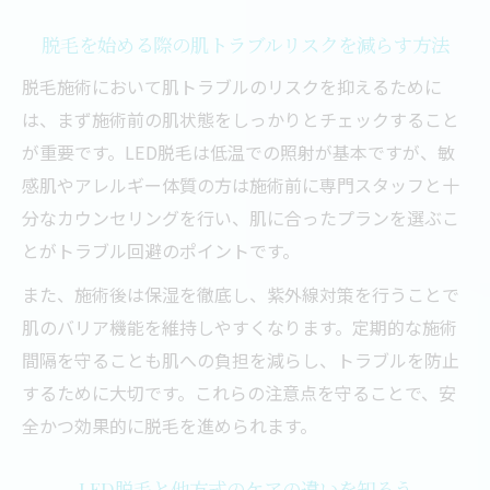
脱毛施術前後の肌ケアで安心感をアップ
脱毛を始める際の肌トラブルリスクを減らす方法
LED脱毛の口コミから敏感肌対応をチェッ
ク
脱毛施術において肌トラブルのリスクを抑えるために
は、まず施術前の肌状態をしっかりとチェックすること
LED脱毛効果の実感は部分脱毛から叶える
が重要です。LED脱毛は低温での照射が基本ですが、敏
LED脱毛で部分脱毛効果を早く実感する方
感肌やアレルギー体質の方は施術前に専門スタッフと十
法
分なカウンセリングを行い、肌に合ったプランを選ぶこ
脱毛効果を高めるためのLED照射のポイン
とがトラブル回避のポイントです。
ト
また、施術後は保湿を徹底し、紫外線対策を行うことで
LED脱毛の施術間隔や回数の目安を知ろう
肌のバリア機能を維持しやすくなります。定期的な施術
効果が出やすい部位とLED脱毛の相性解説
間隔を守ることも肌への負担を減らし、トラブルを防止
LED脱毛効果ないと感じる原因と解消法
するために大切です。これらの注意点を守ることで、安
全かつ効果的に脱毛を進められます。
LED脱毛と他方式のケアの違いを知ろう