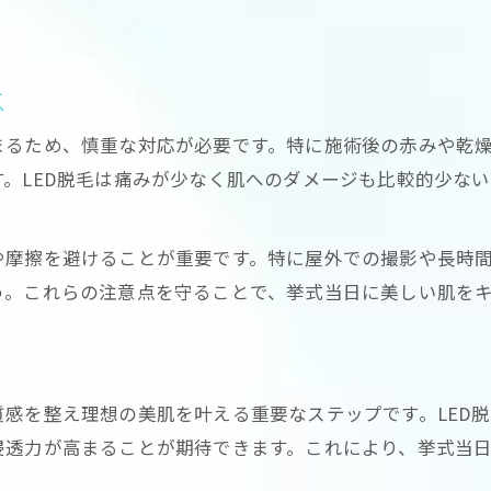
LED脱毛で肌トラブルを防ぐための注意点
自分に合った脱毛プランの見極め方
脱毛効果を高めるためのスキンケア習慣
点
LED脱毛のメリット・デメリットを比較
まるため、慎重な対応が必要です。特に施術後の赤みや乾燥
レーザー脱毛との違いから見えるLED脱毛の魅力
。LED脱毛は痛みが少なく肌へのダメージも比較的少な
レーザー脱毛とLED脱毛の違いを徹底解説
LED脱毛が選ばれる理由とその魅力
や摩擦を避けることが重要です。特に屋外での撮影や長時間
脱毛方式ごとの痛みや効果の比較ポイント
う。これらの注意点を守ることで、挙式当日に美しい肌を
お問い合わせはこちら
お問い合わせはこちら
LED脱毛と光脱毛の特徴と使い分け方
レーザー脱毛との違いが生む肌への優しさ
痛みが少ない脱毛体験をブライダル準備で叶える
感を整え理想の美肌を叶える重要なステップです。LED
LED脱毛で痛みを感じにくい理由とは
浸透力が高まることが期待できます。これにより、挙式当
結婚式準備におすすめの脱毛方法