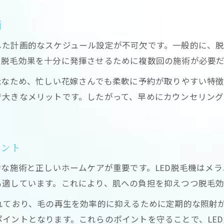
敏感肌や色黒肌でも安心できる脱毛ポイント
画
ブライダル脱毛で目指す理想のツヤ肌とは
した計画的なスケジュール設定が不可欠です。一般的に、脱
産毛脱毛でドレス映えを叶えるケア方法
、脱毛効果を十分に発揮させるために複数回の施術が必要だ
日焼け肌対応の脱毛機選びと注意点
能なため、忙しい花嫁さんでも柔軟に予約が取りやすい特
LED脱毛で感じる脱毛効果と安心のポイント
で大きなメリットです。したがって、早めにカウンセリン
LED脱毛の効果は本当に実感できるのか
。
安全性に優れた脱毛法を選ぶための基準
口コミで見極める脱毛効果の実態と評価
イント
LED脱毛で失敗しない施術前後のケア方法
的な施術と正しいホームケアが重要です。LED脱毛機はメ
脱毛による肌負担を最小限に抑える工夫
も適しています。これにより、肌への負担を抑えつつ脱毛効
美肌を守るにはLED脱毛をどう選ぶべきか
れており、毛の再生を効率的に抑えるために定期的な照射
美肌を叶える脱毛機の選び方と基準
イントとなります。これらのポイントを守ることで、LE