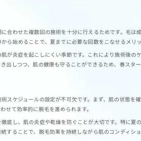
LED脱毛で自己処理頻度を減らす方法
夏までに間に合う脱毛スケジュール
ムダ毛ケアで自信を持てる肌づくり
期に合わせた複数回の施術を十分に行えるためです。毛は
脱毛を始めるベストタイミング解説
春から始めることで、夏までに必要な回数をこなせるメリ
LED脱毛間隔や抜ける時期の目安とは
の肌が炎症を起こしにくい季節です。これにより施術後の
LED脱毛の最適な施術間隔を紹介
引き出しつつ、肌の健康も守ることができるため、春スター
毛が抜けるまでの期間と注意点
脱毛効果を高める施術スケジュール
お問い合わせはこちら
お問い合わせはこちら
LED脱毛の経過と実感できる変化
術スケジュールの設定が不可欠です。まず、肌の状態を確
抜ける時期に合わせたケア方法
合わせて効率的に脱毛を進められます。
気になるLED脱毛のメリットと注意点
を徹底し、肌の炎症や乾燥を防ぐことが大切です。特に夏の
LED脱毛の大きなメリットを徹底解説
継続することで、脱毛効果を持続しながら肌のコンディシ
脱毛のデメリットと対策ポイント