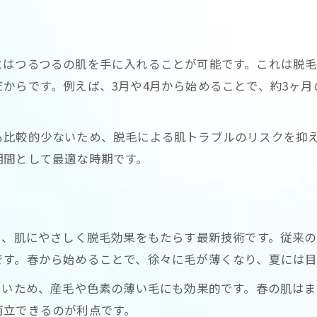
脱毛の持続期間と減毛効果の違い
LED脱毛後に毛が抜けるまでの日数
にはつるつるの肌を手に入れることが可能です。これは脱
個人差のある脱毛効果とその理由
からです。例えば、3月や4月から始めることで、約3ヶ
理想の美肌を目指す施術回数とは
肌にやさしい脱毛法を探している方へ
も比較的少ないため、脱毛による肌トラブルのリスクを抑
LED脱毛は敏感肌にもやさしい施術
期間として最適な時期です。
脱毛で肌荒れを防ぐポイントを解説
LED脱毛の痛みと肌負担の少なさ
肌トラブルを避ける脱毛選びのコツ
い、肌にやさしく脱毛効果をもたらす最新技術です。従来
脱毛後の肌ケアで美肌をキープする方法
です。春から始めることで、徐々に毛が薄くなり、夏には目
夏までにムダ毛悩みを解決するポイント
くいため、産毛や色素の薄い毛にも効果的です。春の肌はま
脱毛で夏のムダ毛ストレスから解放
両立できるのが利点です。