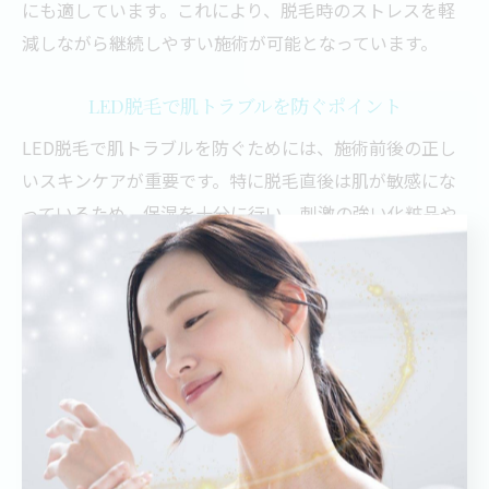
にも適しています。これにより、脱毛時のストレスを軽
減しながら継続しやすい施術が可能となっています。
LED脱毛で肌トラブルを防ぐポイント
LED脱毛で肌トラブルを防ぐためには、施術前後の正し
いスキンケアが重要です。特に脱毛直後は肌が敏感にな
っているため、保湿を十分に行い、刺激の強い化粧品や
紫外線を避けることが肌トラブルを防ぐポイントとなり
ます。
また、施術中は肌の状態を常にチェックし、赤みやかゆ
みが出た場合はすぐにスタッフに相談することが大切で
す。LED脱毛は低刺激ですが、個人差により反応が異な
るため、無理をせず肌の様子を見ながら進めることで安
全に脱毛効果を得られます。これらの対策を講じること
で、脱毛後の肌荒れや炎症を最小限に抑え、美肌を維持