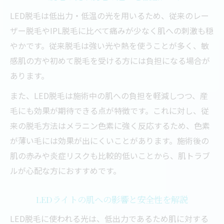
脱毛に適したタイミングと季節選びのコツ
LED脱毛は低出力・低温の光を用いるため、従来のレー
LED脱毛で美肌を保つためのケア方法
ザー脱毛やIPL脱毛に比べて痛みが少なく肌への刺激も穏
脱毛前後のスキンケアで肌トラブル防止
やかです。従来脱毛は強い光や熱を使うことが多く、敏
感肌の方や初めて脱毛を受ける方には負担になる場合が
失敗しないための脱毛スケジュール管理法
あります。
LED脱毛中の保湿と紫外線対策の重要性
また、LED脱毛は施術中の肌への負担を軽減しつつ、産
毛にも効果が期待できる点が特徴です。これに対し、従
来の脱毛方法はメラニン色素に強く反応するため、色素
が薄い毛には効果が出にくいことがあります。施術後の
肌の赤みや炎症リスクも比較的低いことから、肌トラブ
ルが心配な方におすすめです。
LEDライトの肌への影響と安全性を解説
LED脱毛に使われる光は、低出力であるため肌に対する