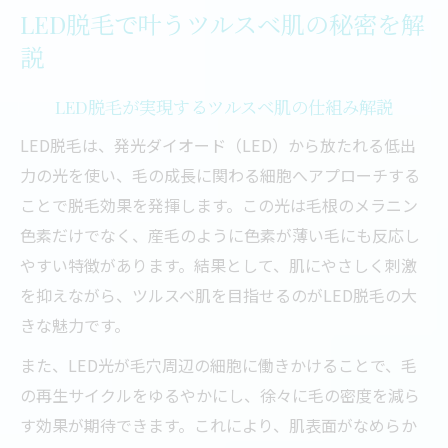
脱毛初心者でも安心して始められるポイン
LED脱毛で叶うツルスベ肌の秘密を解
ト
説
美肌効果を高める脱毛方法の選び方
脱毛で美肌を目指す方法と選び方のコツ
LED脱毛が実現するツルスベ肌の仕組み解説
LED脱毛が向いている肌質や悩みを解説
LED脱毛は、発光ダイオード（LED）から放たれる低出
美肌効果を感じる脱毛サロンの選び方
力の光を使い、毛の成長に関わる細胞へアプローチする
自宅ケアとサロン脱毛のメリット比較
ことで脱毛効果を発揮します。この光は毛根のメラニン
色素だけでなく、産毛のように色素が薄い毛にも反応し
LED脱毛で失敗しないための注意点
やすい特徴があります。結果として、肌にやさしく刺激
刺激に弱い方も安心のLED脱毛体験記
を抑えながら、ツルスベ肌を目指せるのがLED脱毛の大
敏感肌でも安心できるLED脱毛体験談
きな魅力です。
脱毛時の痛みや刺激を感じにくい理由
また、LED光が毛穴周辺の細胞に働きかけることで、毛
LED脱毛で肌トラブルを防ぐポイント
の再生サイクルをゆるやかにし、徐々に毛の密度を減ら
刺激を抑えた脱毛と美肌維持のコツ
す効果が期待できます。これにより、肌表面がなめらか
LED脱毛初心者が注意すべきこと