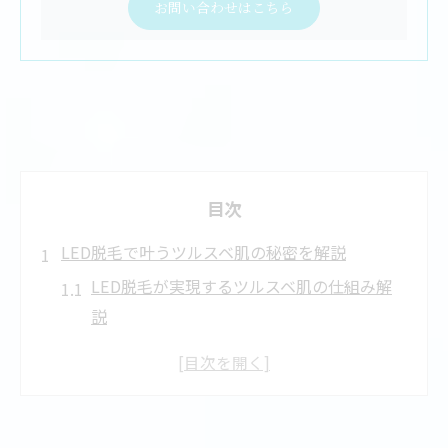
お問い合わせはこちら
目次
LED脱毛で叶うツルスベ肌の秘密を解説
LED脱毛が実現するツルスベ肌の仕組み解
説
脱毛で感じる美肌効果の理由とは何か
LED脱毛と従来脱毛の違いを徹底チェック
LEDライトの肌への影響と安全性を解説