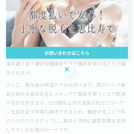
しやすくなります。
刺激を抑えた脱毛と美肌維持のコツ
刺激を抑えた脱毛を行いながら美肌を維持するには、脱
毛施術の頻度や照射レベルを肌の状態に合わせて調整す
お問い合わせはこちら
ることが効果的です。過度な刺激を避けるために、肌が
落ち着くまで適切な間隔を空けて施術を受けることが推
お問い合わせはこちら
奨されます。
さらに、脱毛後の保湿ケアは必須であり、肌のバリア機
能を高める成分を含むスキンケア製品を使うことで乾燥
や炎症を防ぎます。LED脱毛は光の波長が肌のコラーゲ
ン生成を促す効果も期待できるため、継続することで肌
のハリやツヤがアップし、脱毛と同時に美肌効果を実感
しやすいのも魅力の一つです。