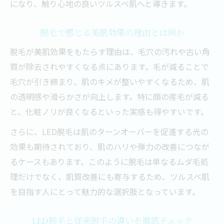
になり、触り心地の良いツルスベ肌へと導きます。
光脱毛とLED脱毛は何が違うのか徹底比較
光脱毛とLED脱毛の効果の違いを解説
脱毛で感じる美肌効果の理由とは何か
脱毛で得られる美肌効果の比較ポイント
脱毛が美肌効果をもたらす理由は、毛穴の汚れや古い角
LED脱毛と光脱毛の肌への優しさの違い
質が除去されやすくなる点にあります。毛が減ることで
毛穴が引き締まり、肌のキメが整いやすくなるため、肌
処理回数やスピードの違いに注目
の透明感や滑らかさが向上します。特に顔の産毛が減る
LED脱毛で感じるメリットとデメリット
と、化粧ノリが良くなるといった実感も得やすいです。
LEDライトによる肌への優しさと注意点
さらに、LED脱毛は肌のターンオーバーを促進する光の
LEDライト脱毛が肌へ優しい理由
効果も期待されており、肌のハリや弾力の改善につなが
脱毛の安全性とLEDの特徴を知ろう
るケースもあります。このように脱毛は単なるムダ毛処
LED脱毛で注意すべき肌トラブル対策
理だけでなく、肌質改善にも寄与するため、ツルスベ肌
敏感肌や乾燥肌でも安心な脱毛方法
を目指す人にとって魅力的な選択肢となっています。
LEDライトで美肌効果を高めるコツ
失敗しない脱毛のタイミングとケア方法
LED脱毛と従来脱毛の違いを徹底チェック