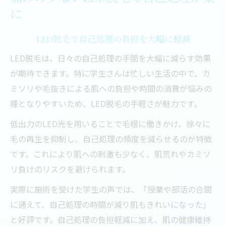
学生に嬉しい脱毛の選び方とポイント
に
忙しい学生生活と両立しやすい脱毛方法
LED脱毛で自己処理の負担を大幅に軽減
LED脱毛が学生に人気の理由を解説
脱毛で得られる美肌と自己処理軽減
LED脱毛は、日々の自己処理の手間を大幅に減らす効果
が期待できます。特に学生さんは忙しい生活の中で、カ
学生さんに適した脱毛プランの特徴
ミソリや毛抜きによる肌への負担や時間の消費が悩みの
LED脱毛なら敏感肌も安心して美肌へ
種となりやすいため、LED脱毛の手軽さが魅力です。
敏感肌でも安心なLED脱毛の理由
低出力のLED光を用いることで毛根に働きかけ、徐々に
LED脱毛で肌荒れリスクを抑える方法
毛の再生を抑制し、自己処理の頻度を減らせるのが特徴
美肌を目指す方に選ばれる脱毛技術
です。これにより肌への刺激も少なく、肌荒れやカミソ
LED脱毛の施術後ケアとポイント
リ負けのリスクを避けられます。
敏感肌対応の脱毛と自己処理の違い
実際に施術を受けた学生の声では、「授業や部活の合間
脱毛効果やデメリットを徹底解説
に通えて、自己処理の時間が減り肌もきれいになった」
LED脱毛の効果とメリットを詳しく解説
と好評です。自己処理の負担軽減に加え、肌の健康維持