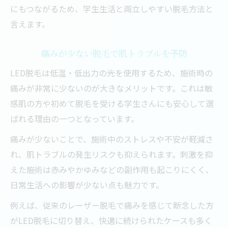
聞いて安心LED脱毛のデメリット対策
にもつながるため、学生生活と両立しやすい脱毛方法と
脱毛の効果持続と生え戻りの仕組み
言えます。
LED脱毛が向いている肌質や毛質とは
痛みが少ない脱毛で肌トラブルを予防
LED脱毛と他の脱毛法の違いと比較
産毛や白髪にも対応する新しい脱毛技術
LED脱毛は低温・低出力の光を使用するため、施術時の
痛みが非常に少ないのが大きなメリットです。これは敏
LED脱毛は産毛や白髪にも効果を発揮
感肌の方や初めて脱毛を受ける学生さんにも安心して選
新技術による脱毛の幅広い対応力
ばれる理由の一つとなっています。
産毛や白髪処理で美肌を目指す方法
痛みが少ないことで、施術中のストレスや不安が軽減さ
LED脱毛で難しい部位もきれいにケア
れ、肌トラブルの発生リスクも抑えられます。刺激を抑
産毛・白髪対策にLED脱毛が選ばれる理由
えた施術は赤みやかゆみなどの副作用も起こりにくく、
LED脱毛を試した学生のリアルな体験談
日常生活への影響が少ない点も魅力です。
学生さんのLED脱毛体験から見る効果
例えば、従来のレーザー脱毛で痛みを感じて断念した方
実際に感じた痛みや施術後の感想紹介
がLED脱毛に切り替え、快適に続けられたケースも多く