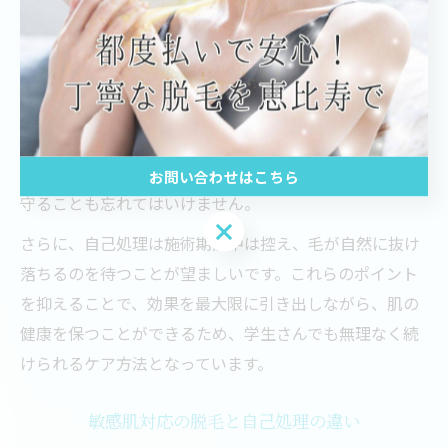
LED脱毛の施術後ケアとポイント
LED脱毛後は肌が敏感になっているため、保湿を中心と
したアフターケアが重要です。施術部位を優しく冷や
し、乾燥や赤みを抑えることで肌トラブルを防ぎます。
また、日焼け止めをきちんと塗ることで紫外線から肌を
お問い合わせはこちら
守ることも忘れてはいけません。
お問い合わせはこちら
さらに、自己処理は施術期間中は控え、毛が自然に抜け
落ちるのを待つことが望ましいです。これらのポイント
を抑えることで、効果を最大限に引き出しながら、肌の
健康を保つことができるため、学生さんでも無理なく続
けられるケア方法となっています。
敏感肌対応の脱毛と自己処理の違い