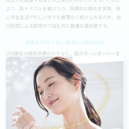
より、肌トラブルを避けつつ、効果的な脱毛を実現。特
に学生生活で忙しい方でも無理なく続けられるため、自
己処理による肌荒れで悩む方に最適な選択肢です。
美肌を目指す方に選ばれる脱毛技術
LED脱毛は脱毛効果だけでなく、肌のターンオーバーを
促進する光の働きによって美肌効果も期待できます。自
己処理に伴う色素沈着や毛穴の黒ずみを防ぎ、なめらか
で透明感のある肌へ導くことが可能です。
実際に施術を受けた学生さんからは、痛みを感じにくく
肌がツルツルになったという声も多く、日々のムダ毛処
理の負担が軽減されたと高評価を得ています。このよう
に、脱毛と同時に美肌ケアも叶えられる点が、LED脱毛
の大きな魅力です。