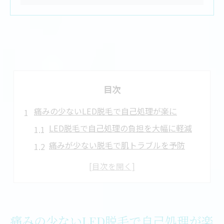
目次
痛みの少ないLED脱毛で自己処理が楽に
LED脱毛で自己処理の負担を大幅に軽減
痛みが少ない脱毛で肌トラブルを予防
最新LED脱毛の仕組みと安全性に注目
敏感な部位も安心できる脱毛体験の理由
LED脱毛が学生さんに選ばれるポイント
学生生活に適したおすすめ脱毛法とは
痛みの少ないLED脱毛で自己処理が楽