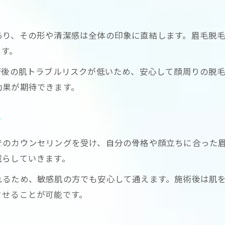
LED脱毛が肌の明るさと透明感に与える効果
目
眉毛脱毛で印象が変わる顔全体の美しさ
あり、その形や清潔感は全体の印象に直結します。眉毛脱
脱毛でメイクのノリが良くなる理由とは
ます。
LED脱毛で実感できる肌のすっきり感
術後の肌トラブルリスクが低いため、安心して顔周りの脱
産毛にも対応できるLED脱毛の実力を解説
効果が期待できます。
脱毛で産毛にも効果を発揮するLED技術
LED脱毛が産毛までしっかりアプローチ
プ
産毛処理で顔印象が変わる理由を解説
お問い合わせはこちら
お問い合わせはこちら
のカウンセリングを受け、自分の骨格や顔立ちに合った眉
LED脱毛は色素の薄い毛にも対応可能
減らしていきます。
脱毛で産毛ケアを実現するメリットとは
れるため、敏感肌の方でも安心して通えます。施術後は肌
眉毛脱毛の新常識としてのLED脱毛の魅力
させることが可能です。
脱毛の常識を変えるLED脱毛の新しい流れ
LED脱毛が眉毛ケアの新定番となる理由