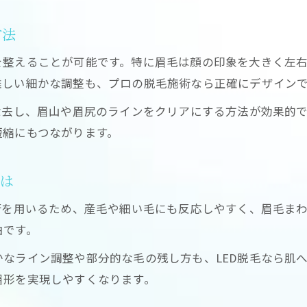
脱毛施術時の痛みやリスクを抑えるコツ
方法
LED脱毛で眉毛の肌負担を最小限に抑える
を整えることが可能です。特に眉毛は顔の印象を大きく左
眉毛脱毛で実感できるLEDのやさしい効果
難しい細かな調整も、プロの脱毛施術なら正確にデザイン
安全な脱毛のためのLED施術の特徴とは
除去し、眉山や眉尻のラインをクリアにする方法が効果的
自己処理と違うLED脱毛の眉毛効果とは
短縮にもつながります。
脱毛後に感じるLED脱毛の眉毛効果を紹介
自己処理との違いが出るLED脱毛の魅力
とは
LED脱毛で眉毛の生え方や密度に変化が出る
術を用いるため、産毛や細い毛にも反応しやすく、眉毛ま
脱毛で剃り跡やポツポツを防ぐ方法
由です。
LED脱毛で眉毛の整い方が長続きする理由
なライン調整や部分的な毛の残し方も、LED脱毛なら肌
顔全体の清潔感アップをLED脱毛で実現
眉形を実現しやすくなります。
脱毛で顔全体の清潔感を高めるポイント