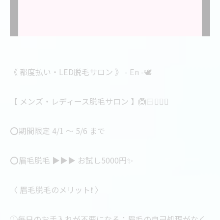
《 都度払い・LED脱毛サロン 》 - En -🕊️
【 メンズ・レディース脱毛サロン 】🙆🏻🙆🏻‍♀️
⭕️期間限定 4/1 〜 5/6 まで
⭕️眉毛脱毛 ▶︎▶︎▶︎ お試し5000円✨
〈 眉毛脱毛のメリット❗️ 〉
①毎日のお手入れが不要になる：眉毛の自己処理がなく