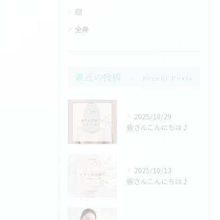
顔
全身
最近の投稿
Recent Posts
2025/10/29
皆さんこんにちは♪
2025/10/13
皆さんこんにちは♪