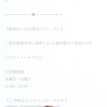
😌
•• ━━━━━ ••●•• ━━━━━ ••
【都度払い/LED脱毛サロン -En -】
○東京都調布市小島町1-11-6 調布駅から徒歩2-3分
〇プライベートサロン
◎営業時間
月曜日～日曜日
11:00～22:00
《 ご予約はホットペッパー から🌸 》