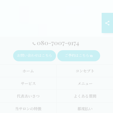
080-7007-9174
お問い合わせはこちら
ご予約はこちら
ホーム
コンセプト
サービス
メニュー
代表あいさつ
よくある質問
当サロンの特徴
都度払い