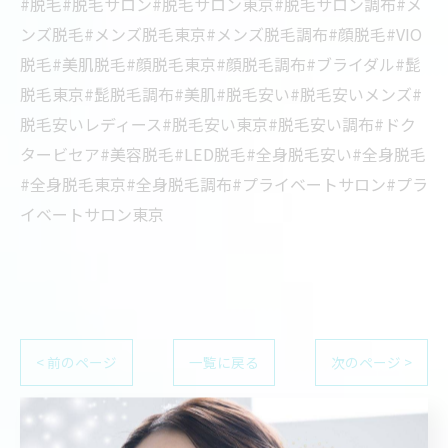
#脱毛#脱毛サロン#脱毛サロン東京#脱毛サロン調布#メ
ンズ脱毛#メンズ脱毛東京#メンズ脱毛調布#顔脱毛#VIO
脱毛#美肌脱毛#顔脱毛東京#顔脱毛調布#ブライダル#髭
脱毛東京#髭脱毛調布#美肌#脱毛安い#脱毛安いメンズ#
脱毛安いレディース#脱毛安い東京#脱毛安い調布#ドク
タービセア#美容脱毛#LED脱毛#全身脱毛安い#全身脱毛
#全身脱毛東京#全身脱毛調布#プライベートサロン#プラ
イベートサロン東京
< 前のページ
一覧に戻る
次のページ >
関連タグ