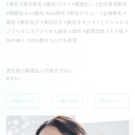
#東京 #東京脱毛 #脱毛サロン #都度払い #女性専用脱毛
#顔脱毛 #vio脱毛 #led脱毛 #脱毛デビュー #全身脱毛 #
美容 #美容女子 #美容好き #美容オタク #フェイシャル #
ブライダル #ブライダル脱毛 #調布 #肌質改善 #モテ肌 #
背中美人 #自分磨き #ムダ毛処理
恵比寿の都度払い可能なサロン
都度払い
< 前のページ
一覧に戻る
次のページ >
関連タグ