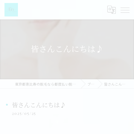
皆さんこんにちは♪
東京都恵比寿の脱毛なら都度払い脱毛女性専門店-EN-
ブログ
皆さんこんにちは♪
皆さんこんにちは♪
2025/05/25