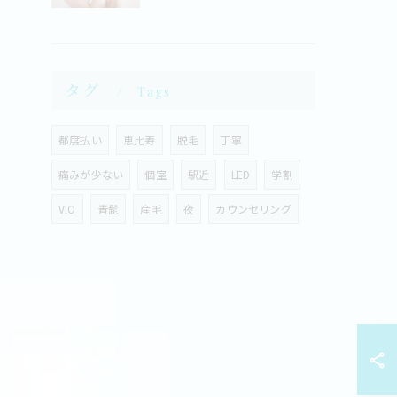
タグ
Tags
都度払い
恵比寿
脱毛
丁寧
痛みが少ない
個室
駅近
LED
学割
VIO
青髭
産毛
夜
カウンセリング