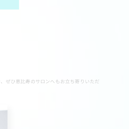
で、ぜひ恵比寿のサロンへもお立ち寄りいただ