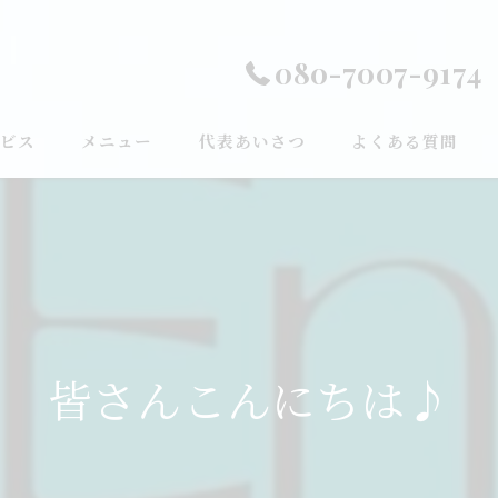
080-7007-9174
ビス
メニュー
代表あいさつ
よくある質問
皆さんこんにちは♪