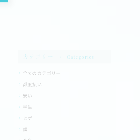
カテゴリー
Categories
全てのカテゴリー
都度払い
安い
学生
ヒゲ
顔