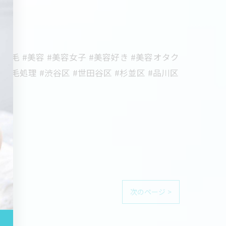
全身脱毛 #美容 #美容女子 #美容好き #美容オタク
ムダ毛処理 #渋谷区 #世田谷区 #杉並区 #品川区
次のページ >