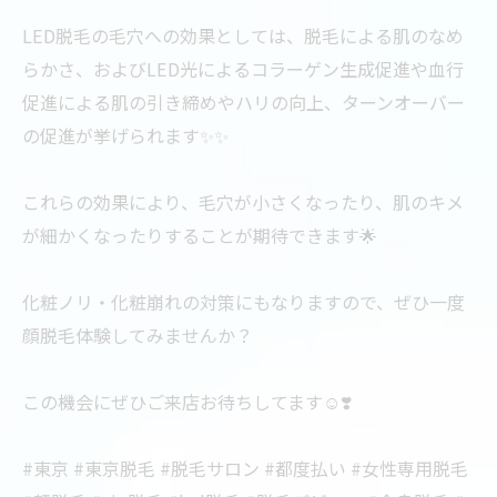
LED脱毛の毛穴への効果としては、脱毛による肌のなめ
らかさ、およびLED光によるコラーゲン生成促進や血行
促進による肌の引き締めやハリの向上、ターンオーバー
の促進が挙げられます✨✨
これらの効果により、毛穴が小さくなったり、肌のキメ
が細かくなったりすることが期待できます🌟
化粧ノリ・化粧崩れの対策にもなりますので、ぜひ一度
顔脱毛体験してみませんか？
この機会にぜひご来店お待ちしてます☺️❣️
#東京 #東京脱毛 #脱毛サロン #都度払い #女性専用脱毛