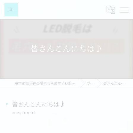
皆さんこんにちは♪
東京都恵比寿の脱毛なら都度払い脱毛女性専門店-EN-
ブログ
皆さんこんにちは♪
皆さんこんにちは♪
2025/09/16