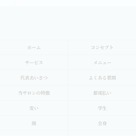
ホーム
コンセプト
サービス
メニュー
代表あいさつ
よくある質問
当サロンの特徴
都度払い
安い
学生
顔
全身