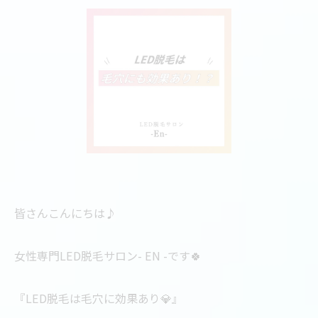
皆さんこんにちは♪
女性専門LED脱毛サロン- EN -です🍀
『LED脱毛は毛穴に効果あり💎』