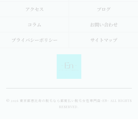
アクセス
ブログ
コラム
お問い合わせ
プライバシーポリシー
サイトマップ
© 2026 東京都恵比寿の脱毛なら都度払い脱毛女性専門店-EN- ALL RIGHTS
RESERVED.