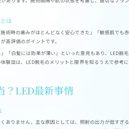
差があります。施術間隔や肌の状態を考慮し、適切なプラ
脱毛後の経過でわかるLED脱毛の効果持続性
LED脱毛 永久の真実と再発リスクの実際
感とは
毛周期や施術間隔による脱毛効果の違い
「施術時の痛みがほとんどなく安心できた」「敏感肌でも
LED脱毛で白髪に対応できるかの最新事情
さが高評価のポイントです。
」「白髪には効果が薄い」といった意見もあり、LED脱
体験談は、LED脱毛のメリットと限界を知るうえで参考
？LED最新事情
法
なくありません。主な原因としては、照射の出力が低すぎ