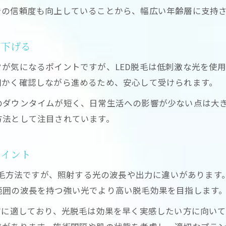
LED脱毛と光脱毛の機器の違いと特徴比較
での信頼度も向上していることから、幅広い年齢層に支持
脱毛効果や施術間隔の違いを具体的に解説
光脱毛とLED脱毛で選ぶべき人の特徴とは
り下げる
コストやランニングコストの違いも検証
が気になるポイントですが、LED脱毛は低刺激な光を使
LED脱毛でvio部位に適した理由を紹介
細かく確認しながら進めるため、安心して受けられます。
LED脱毛のデメリットや危険性を検証
のダウンタイムが短く、日常生活への影響が少ない点は大
LED脱毛の危険とされるリスクを正しく理解
方法として注目されています。
脱毛施術で起こる可能性のある副作用とは
お問い合わせはこちら
お問い合わせはこちら
LED脱毛のデメリットとその回避方法を解説
ポイント
口コミで語られるLED脱毛の注意点を紹介
た脱毛方法ですが、照射する光の波長や出力に違いがあります
敏感肌・白髪への影響と安全性を徹底検証
範囲の波長を持つ強い光でより高い脱毛効果を目指します
毛は生えてくる？LED脱毛の真実と現実
方に適しており、光脱毛は効果を早く実感したい方に向い
LED脱毛した後に毛は生えてくるのか実態解説