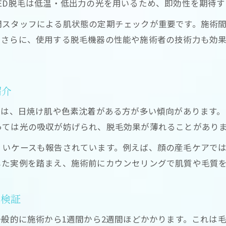
ED脱毛は低温・低出力の光を用いるため、即効性を期待
門スタッフによる肌状態の定期チェックが重要です。施術
。さらに、使用する脱毛機器の性能や施術者の技術力も効
紹介
には、日焼け肌や色素沈着がある方が多い傾向があります。
っては光の吸収が妨げられ、脱毛効果が薄れることがあり
くいケースも報告されています。例えば、顔の産毛ケアで
した実例を踏まえ、施術前にカウンセリングで肌質や毛質
底検証
一般的に施術から1週間から2週間ほどかかります。これは