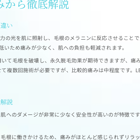
みから徹底解説
LED脱毛効果 ないと感じる原因と対処法
脱毛効果が弱いとされるケースの実例紹介
の違い
LED脱毛で毛が抜けるまでの期間を徹底検証
低出力の光を肌に照射し、毛根のメラニンに反応させること
口コミや実体験から見るLED脱毛の持続性
が低いため痛みが少なく、肌への負担も軽減されます。
LED脱毛が向かない毛質や注意点を解説
いて毛根を破壊し、永久脱毛効果が期待できますが、痛み
敏感肌向け全身脱毛にLEDを選ぶ理由
て複数回施術が必要ですが、比較的痛みは中程度です。L
脱毛初心者や敏感肌にLED脱毛が優しい理由
LED脱毛で肌トラブルを最小限に抑えるコツ
LED脱毛と敏感肌の相性を口コミから検証
を解説
日焼け肌や白髪にも対応できる脱毛方法とは
、肌へのダメージが非常に少なく安全性が高いのが特徴で
LED脱毛施術時の痛みや刺激の少なさを解説
。
光脱毛との違いでわかるLEDの実力とは
、毛根に働きかけるため、痛みがほとんど感じられずリラ