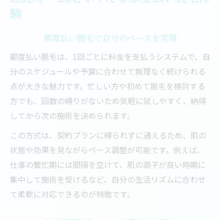
LED脱毛の特徴と美肌効果を徹底解説
験
LED脱毛がもたらす美肌効果と仕組み
敏感肌にも優しいLED脱毛の特徴
都度払い脱毛で自分のペースを実現
En脱毛のLED技術でつるん肌を実現
都度払い脱毛は、1回ごとに料金を支払うシステムで、自
冷却機能付きLED脱毛の安心ポイント
分のスケジュールや予算に合わせて無理なく続けられる
点が大きな魅力です。忙しい方や初めて脱毛を検討する
毛穴ケアに最適なLED脱毛の理由とは
方でも、回数の縛りがないため気軽に試しやすく、納得
気軽に始める都度払いサロンの魅力とは
してから次の施術を決められます。
都度払い脱毛で気軽に通える理由
この方式は、契約プランに縛られずに通えるため、肌の
初めての方も安心なサロンの工夫
状態や効果を見ながらペース調整が可能です。例えば、
En脱毛の都度払いシステム活用法
仕事の繁忙期には間隔を空けて、肌の調子が良い時期に
美容初心者にやさしい料金プラン
集中して施術を受けるなど、自分の生活リズムに合わせ
無理なく続けやすいサロン選びのコツ
て柔軟に対応できるのが特徴です。
肌が敏感な方も安心な脱毛方法を紹介