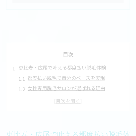
目次
恵比寿・広尾で叶える都度払い脱毛体験
都度払い脱毛で自分のペースを実現
女性専用脱毛サロンが選ばれる理由
LED脱毛で忙しい日々にも通いやすい
恵比寿・広尾エリアで脱毛体験を始める方
法
美肌を目指す都度払いの魅力とは
恵比寿・広尾で叶える都度払い脱毛体