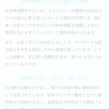
敏感肌に適したLED脱毛の安全性
女性専用脱毛サロンが選ばれる理由
肌トラブルを防ぐ個室サロン施術
女性専用脱毛サロンは、プライバシーの確保や女性なら
En脱毛で安心して受けられる理由
ではの悩みに寄り添ったサービス提供が好評です。恵比
寿・広尾エリアのサロンでは完全個室を完備しており、
LED脱毛の冷却機能で刺激を軽減
周囲を気にせずリラックスして施術を受けられます。
肌へのやさしさを重視した施術方法
プライバシー重視の女性専用脱毛の安心感
また、女性スタッフが対応することで、デリケートな肌
の悩みや不安も相談しやすい環境が整っています。こう
完全個室で叶える安心の脱毛体験
した配慮が、安心感と信頼感を生み、通いやすさにつな
女性専用サロンが選ばれる安心ポイント
がっているのです。
プライバシーを守る脱毛サロンの魅力
En恵比寿の個室脱毛でゆったり施術
LED脱毛で忙しい日々にも通いやすい
他人の目が気にならない環境づくり
LED脱毛は痛みが少なく、肌への負担が軽い最新技術と
LED脱毛を選ぶメリットと選び方のコツ
して注目されています。従来のレーザー脱毛と比べて施
LED脱毛が人気の理由とそのメリット
術時の不快感が少なく、敏感肌の方や初めての脱毛でも
En脱毛の特徴を比較して選ぶポイント