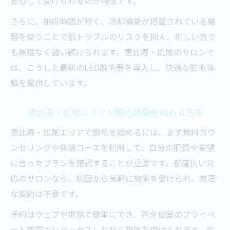
安心して受けられるのが特徴です。
肌質に合わせたLED脱毛サロンの選び方
さらに、施術時間が短く、冷却機能が搭載されている機
痛みの少ないLED脱毛の魅力を解説
器を使うことで肌トラブルのリスクを抑え、忙しい方で
都度払いで始めるLED脱毛の利点
も無理なく通い続けられます。恵比寿・広尾のサロンで
は、こうした最新のLED脱毛器を導入し、快適な脱毛体
験を提供しています。
恵比寿・広尾エリアで脱毛体験を始める方法
恵比寿・広尾エリアで脱毛を始めるには、まず無料カウ
ンセリングや体験コースを利用して、自分の肌質や希望
に合ったプランを確認することが重要です。都度払い対
応のサロンなら、初回から気軽に施術を受けられ、無理
な契約は不要です。
予約はウェブや電話で簡単にでき、完全個室のプライベ
ート空間でリラックスしながら施術を受けられます。忙