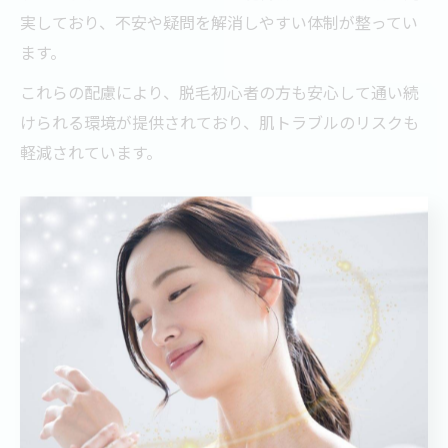
実しており、不安や疑問を解消しやすい体制が整ってい
ます。
これらの配慮により、脱毛初心者の方も安心して通い続
けられる環境が提供されており、肌トラブルのリスクも
軽減されています。
En脱毛の都度払いシステム活用法
En脱毛の都度払いシステムは、施術を受けるたびに料金
を支払うシンプルな仕組みで、予算管理がしやすいこと
が特徴です。契約時に高額な費用を用意する必要がな
く、必要な時に必要な施術だけを選べるため、無駄なく
利用できます。
例えば、肌の状態や予定に合わせて施術間隔を調整しや
すく、肌トラブルが気になる時は間隔をあけるなど柔軟