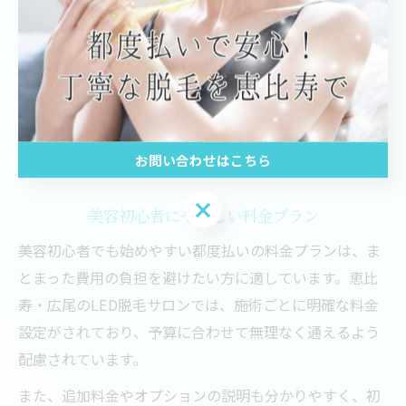
な対応が可能です。また、初回カウンセリング時にスタ
ッフが最適なプランや施術頻度を提案してくれるため、
無理なく継続しやすいのも大きなメリットです。
このシステムを活用することで、恵比寿・広尾周辺で忙
しい方でも自分のペースで安全かつ効果的に脱毛を進め
お問い合わせはこちら
ることができます。
お問い合わせはこちら
美容初心者にやさしい料金プラン
美容初心者でも始めやすい都度払いの料金プランは、ま
とまった費用の負担を避けたい方に適しています。恵比
寿・広尾のLED脱毛サロンでは、施術ごとに明確な料金
設定がされており、予算に合わせて無理なく通えるよう
配慮されています。
また、追加料金やオプションの説明も分かりやすく、初